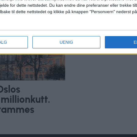
jelde for dette nettstedet. Du kan endre dine preferanser eller trekke t
ilbake til dette nettstedet og klikke på knappen "Personvern" nederst på
ALG
UENIG
E
Oslos
millionkutt.
 rammes