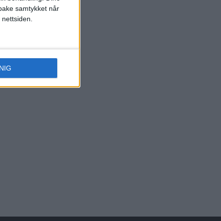
ilbake samtykket når
 nettsiden.
NIG