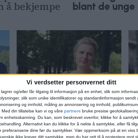
nn å bekjempe
blant de unge 
Vi verdsetter personvernet ditt
lagrer og/eller får tilgang til informasjon på en enhet, slik som informa
ysninger, slik som unike identifikatorer og standardinformasjon sendt 
ge,
Oslo kommune vil kutte 1
— 
annonsering og innhold, måling av annonsering og innhold, publikumsu
million i støtte til
re
.
Med din tillatelse kan vi og våre
partnere
bruke presise geolokaliserin
om enhetsskanning. Du kan, som beskrevet ovenfor, klikke for å samtykk
kriminalitetsforebyggende
fl
behandling. Alternativt kan du klikke for å nekte å samtykke, eller få tilga
: –
arbeid for unge
pol
e preferansene dine før du samtykker.
Vær oppmerksom på at en viss b
anskje ikke krever ditt samtykke, men du har rett til å protestere mot s