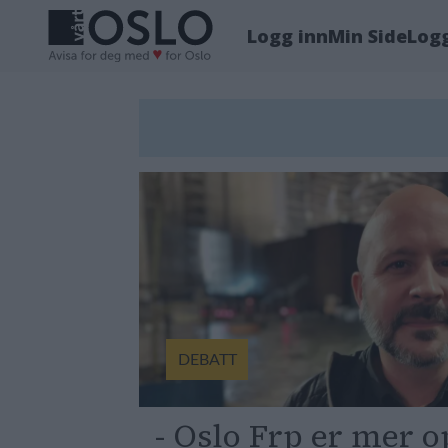
Logg inn
Min Side
Log
Tag:
salto-
samarbeidet
DEBATT
- Oslo Frp er mer o