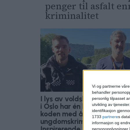
penger til asfalt e
kriminalitet
Vi og partnerne våre 
behandler personoppl
I lys av voldsbølgen i Sveri
personlig tilpasset 
i Oslo har én bydel knekt
utvikling av tjenester
identifikasjon gjenn
koden med å få
1733
partnere
s data
ungdomskriminaliteten ned
informasjon og endr
Inspirerende
personopplysninger k