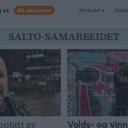
g ut
Bli abonnent
Min bydel
Grati
SALTO-SAMARBEIDET
pptatt av
Volds- og vinn