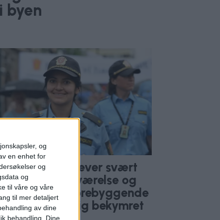
i byen
sjonskapsler, og
av en enhet for
Bydelene opplever svært
ndersøkelser og
dusert tilstedeværelse og
gsdata og
e til våre og våre
eksibilitet hos forebyggende
ng til mer detaljert
iti. Vi er alvorlig bekymret
ehandling av dine
lik behandling. Dine