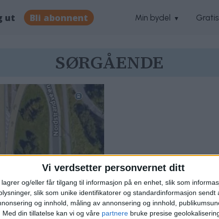
g ut
Bli abonnent
Min bydel
Grati
SØRGÅENDE
Vi verdsetter personvernet ditt
lagrer og/eller får tilgang til informasjon på en enhet, slik som informa
ysninger, slik som unike identifikatorer og standardinformasjon sendt 
annonsering og innhold, måling av annonsering og innhold, publikumsu
ed
.
Med din tillatelse kan vi og våre
partnere
bruke presise geolokaliserin