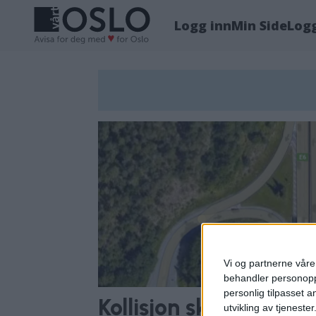
Logg inn
Min Side
Log
Tag:
sørgående
Vi og partnerne våre 
behandler personoppl
personlig tilpasset 
Kollisjon skapte kø v
utvikling av tjenester