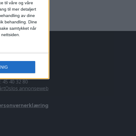
e til våre og våre
ng til mer detaljert
ehandling av dine
lik behandling. Dine
ilbake samtykket når
 nettsiden.
NNONSERING
ENIG
il du annonsere?
nnonse@vartoslo.no
f: 45 40 32 80
årtOslos annonseweb
ersonvernerklæring