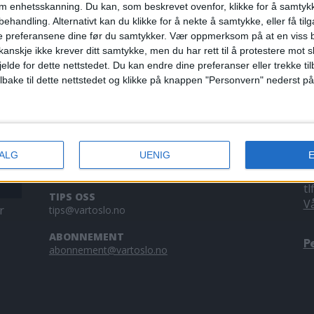
om enhetsskanning. Du kan, som beskrevet ovenfor, klikke for å samtykk
n av de
behandling. Alternativt kan du klikke for å nekte å samtykke, eller få tilga
e stanse
e preferansene dine før du samtykker.
Vær oppmerksom på at en viss b
anskje ikke krever ditt samtykke, men du har rett til å protestere mot s
jelde for dette nettstedet. Du kan endre dine preferanser eller trekke t
ilbake til dette nettstedet og klikke på knappen "Personvern" nederst på
KONTAKT OSS
A
VALG
UENIG
Redaktør, Vegard Velle
V
redaktor@vartoslo.no,
tlf: 93 25 68 32
a
tl
TIPS OSS
V
r
tips@vartoslo.no
ABONNEMENT
P
abonnement@vartoslo.no