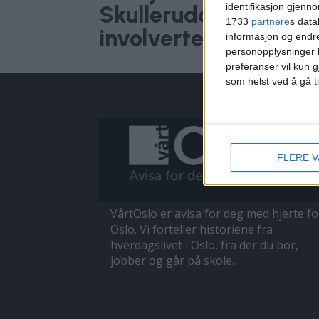
identifikasjon gjenn
Skulleruddumpa: – E
1733
partnere
s data
involverte klarte ikk
informasjon og endr
personopplysninger k
preferanser vil kun g
som helst ved å gå t
FLERE 
VårtOslo er avisa for deg med hjerte fo
Oslo. Vi forteller historiene fra
hverdagslivet i Oslo, fra der du bor,
jobber og går på skole.