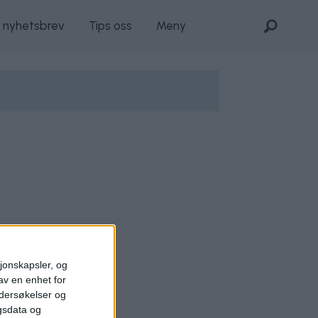
s nyhetsbrev
Tips oss
Meny
sjonskapsler, og
av en enhet for
ndersøkelser og
gsdata og