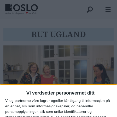
Tag:
RUT UGLAND
rut
ugland
Vi verdsetter personvernet ditt
Feiret dannede Fredriksborg.
Vi og partnerne våre lagrer og/eller får tilgang til informasjon på
en enhet, slik som informasjonskapsler, og behandler
Bygdøys 100-åring med tvilsomt
personopplysninger, slik som unike identifikatorer og
rykte i ungdommen
standardinformasjon sendt av en enhet for personlig tilpasset