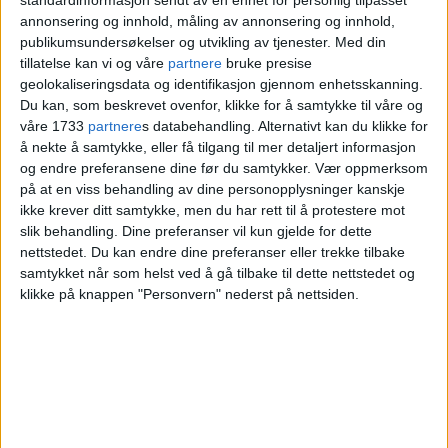
annonsering og innhold, måling av annonsering og innhold,
publikumsundersøkelser og utvikling av tjenester.
Med din
tillatelse kan vi og våre
partnere
bruke presise
geolokaliseringsdata og identifikasjon gjennom enhetsskanning.
Du kan, som beskrevet ovenfor, klikke for å samtykke til våre og
våre 1733
partnere
s databehandling. Alternativt kan du klikke for
å nekte å samtykke, eller få tilgang til mer detaljert informasjon
og endre preferansene dine før du samtykker.
Vær oppmerksom
på at en viss behandling av dine personopplysninger kanskje
ikke krever ditt samtykke, men du har rett til å protestere mot
slik behandling. Dine preferanser vil kun gjelde for dette
Bygdøy kirke feiret 50 år
nettstedet. Du kan endre dine preferanser eller trekke tilbake
samtykket når som helst ved å gå tilbake til dette nettstedet og
med kaffe og bakst på
klikke på knappen "Personvern" nederst på nettsiden.
kirkebakken