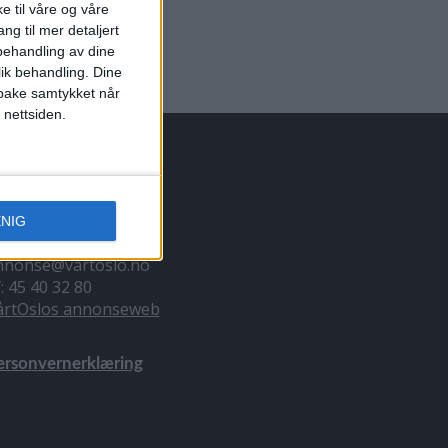
e til våre og våre
ng til mer detaljert
ehandling av dine
lik behandling. Dine
ilbake samtykket når
 nettsiden.
NNONSERING
ENIG
il du annonsere?
nnonse@vartoslo.no
f: 45 40 32 80
årtOslos annonseweb
ersonvernerklæring