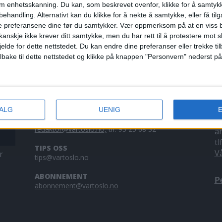
om enhetsskanning. Du kan, som beskrevet ovenfor, klikke for å samtykk
lle blåse av
behandling. Alternativt kan du klikke for å nekte å samtykke, eller få tilga
e preferansene dine før du samtykker.
Vær oppmerksom på at en viss b
anskje ikke krever ditt samtykke, men du har rett til å protestere mot s
jelde for dette nettstedet. Du kan endre dine preferanser eller trekke t
ilbake til dette nettstedet og klikke på knappen "Personvern" nederst på
KONTAKT OSS
A
VALG
UENIG
Redaktør, Vegard Velle
V
redaktor@vartoslo.no,
tlf: 93 25 68 32
a
tl
TIPS OSS
V
r
tips@vartoslo.no
ABONNEMENT
P
abonnement@vartoslo.no