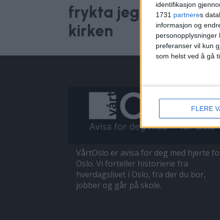
identifikasjon gjenn
frykta jeg at taket vi
1731
partnere
s data
informasjon og endr
kirken
personopplysninger k
preferanser vil kun g
som helst ved å gå t
FLERE 
VårtOslo er avisa for deg med hjerte fo
Oslo. Vi forteller historiene fra
hverdagslivet i Oslo, fra der du bor,
jobber og går på skole.