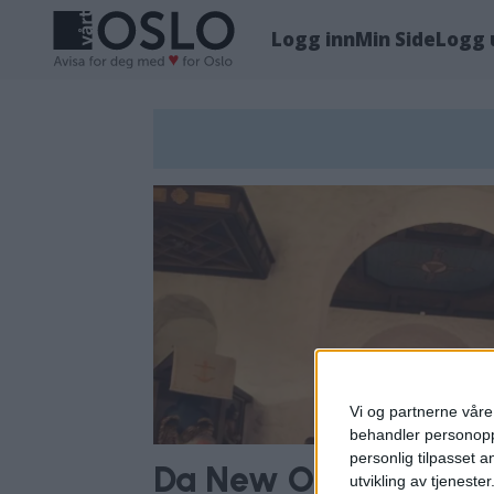
Logg inn
Min Side
Logg 
Tag:
rolf
klemetsrud
Vi og partnerne våre 
behandler personoppl
personlig tilpasset 
Da New Orleans kom t
utvikling av tjenester