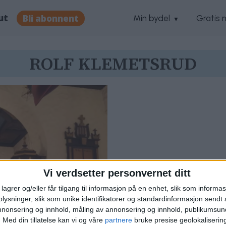
ut
Bli abonnent
Min bydel
Gratis 
ROLF KLEMETSRUD
Vi verdsetter personvernet ditt
lagrer og/eller får tilgang til informasjon på en enhet, slik som informa
ysninger, slik som unike identifikatorer og standardinformasjon sendt 
annonsering og innhold, måling av annonsering og innhold, publikumsu
il Ljan kirke,
.
Med din tillatelse kan vi og våre
partnere
bruke presise geolokaliserin