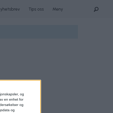
nyhetsbrev
Tips oss
Meny
sjonskapsler, og
av en enhet for
ndersøkelser og
gsdata og