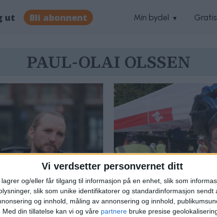
g ut
Bli abonnent
Min bydel
Grati
PAUL-OLAI OLSSEN
Vi verdsetter personvernet ditt
lagrer og/eller får tilgang til informasjon på en enhet, slik som informa
ysninger, slik som unike identifikatorer og standardinformasjon sendt 
annonsering og innhold, måling av annonsering og innhold, publikumsu
får skryt av
Sykkelbudene 
.
Med din tillatelse kan vi og våre
partnere
bruke presise geolokaliserin