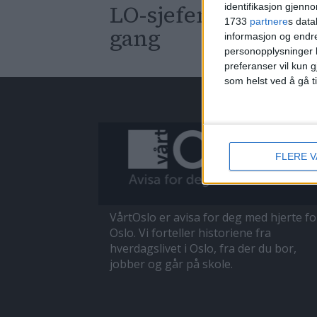
LO-sjefen: – De hol
identifikasjon gjenn
1733
partnere
s data
gang
informasjon og endr
personopplysninger k
preferanser vil kun g
som helst ved å gå t
FLERE 
VårtOslo er avisa for deg med hjerte fo
Oslo. Vi forteller historiene fra
hverdagslivet i Oslo, fra der du bor,
jobber og går på skole.