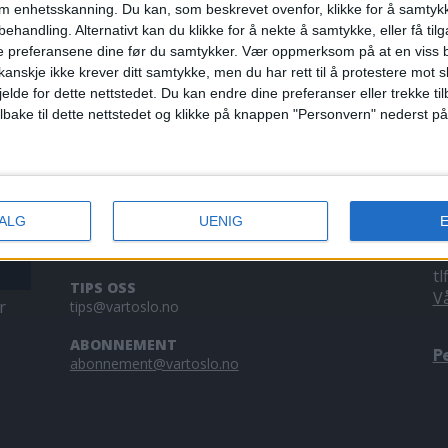
der hjulene i
om enhetsskanning. Du kan, som beskrevet ovenfor, klikke for å samtykk
arrangerte str
behandling. Alternativt kan du klikke for å nekte å samtykke, eller få tilga
hang på. Se v
e preferansene dine før du samtykker.
Vær oppmerksom på at en viss b
anskje ikke krever ditt samtykke, men du har rett til å protestere mot s
jelde for dette nettstedet. Du kan endre dine preferanser eller trekke t
ilbake til dette nettstedet og klikke på knappen "Personvern" nederst på
KONTAKT OSS
A
VALG
UENIG
Redaktør, Vegard Velle
V
redaktor@vartoslo.no,
tlf: 93 25 68 32
a
tl
TIPS OSS
V
r
tips@vartoslo.no
ABONNEMENT
P
abonnement@vartoslo.no