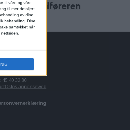
e til våre og våre
eikeritt. Ordføreren
ng til mer detaljert
ideoen
ehandling av dine
lik behandling. Dine
ilbake samtykket når
 nettsiden.
NNONSERING
ENIG
il du annonsere?
nnonse@vartoslo.no
f: 45 40 32 80
årtOslos annonseweb
ersonvernerklæring