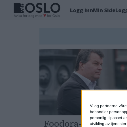
Logg inn
Min Side
Log
Tag:
paul-
olai
olssen
Vi og partnerne våre 
behandler personoppl
personlig tilpasset 
Foodora-syklistene 
utvikling av tjenester