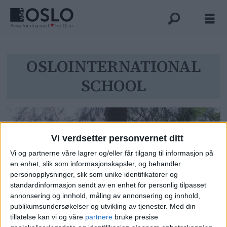
Tag:
OSLOINTERNATIONAL
SCHOOL
oslointernational
school
Vi verdsetter personvernet ditt
Vi og partnerne våre lagrer og/eller får tilgang til informasjon på
en enhet, slik som informasjonskapsler, og behandler
personopplysninger, slik som unike identifikatorer og
standardinformasjon sendt av en enhet for personlig tilpasset
annonsering og innhold, måling av annonsering og innhold,
publikumsundersøkelser og utvikling av tjenester.
Med din
Den tradisjonelle julegrana fra
tillatelse kan vi og våre
partnere
bruke presise