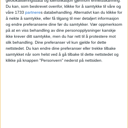
geolokaliseringsdata og identifikasjon gjennom enhetsskanning.
Oslo til London ble felt på
Du kan, som beskrevet ovenfor, klikke for å samtykke til våre og
Grønmo
våre 1733
partnere
s databehandling. Alternativt kan du klikke for
å nekte å samtykke, eller få tilgang til mer detaljert informasjon
og endre preferansene dine før du samtykker.
Vær oppmerksom
på at en viss behandling av dine personopplysninger kanskje
ikke krever ditt samtykke, men du har rett til å protestere mot
slik behandling. Dine preferanser vil kun gjelde for dette
nettstedet. Du kan endre dine preferanser eller trekke tilbake
samtykket når som helst ved å gå tilbake til dette nettstedet og
klikke på knappen "Personvern" nederst på nettsiden.
VårtOslo er avisa for deg med hjerte for
Oslo. Vi forteller historiene fra
hverdagslivet i Oslo, fra der du bor, jobber
og går på skole.