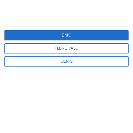
KONTAKT OSS
Redaktør, Vegard Velle
redaktor@vartoslo.no,
tlf: 93 25 68 32
ENIG
TIPS OSS
FLERE VALG
tips@vartoslo.no
UENIG
ABONNEMENT
abonnement@vartoslo.no
ANNONSERING
Vil du annonsere?
annonse@vartoslo.no
tlf: 45 40 32 80
VårtOslos annonseweb