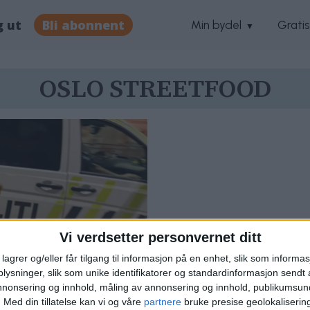
g ut
Bli abonnent
Min bydel
Grati
OSLO STREETFOOD
Vi verdsetter personvernet ditt
lagrer og/eller får tilgang til informasjon på en enhet, slik som informa
ysninger, slik som unike identifikatorer og standardinformasjon sendt 
annonsering og innhold, måling av annonsering og innhold, publikumsu
food og Store
.
Med din tillatelse kan vi og våre
partnere
bruke presise geolokaliserin