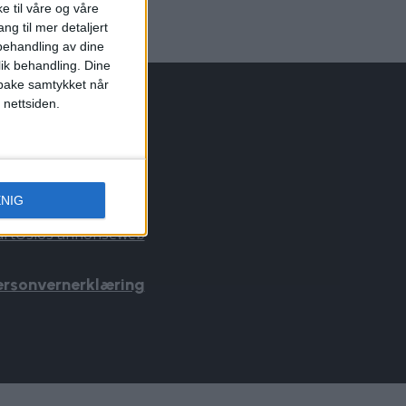
e til våre og våre
ng til mer detaljert
ehandling av dine
lik behandling. Dine
ilbake samtykket når
 nettsiden.
NNONSERING
il du annonsere?
nnonse@vartoslo.no
ENIG
f: 45 40 32 80
årtOslos annonseweb
ersonvernerklæring