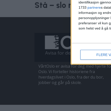
identifikasjon gjenn
Stå – slo mot politi 
1733
partnere
s data
informasjon og endr
personopplysninger k
preferanser vil kun g
som helst ved å gå t
FLERE 
VårtOslo er avisa for deg med hjerte fo
Oslo. Vi forteller historiene fra
hverdagslivet i Oslo, fra der du bor,
jobber og går på skole.