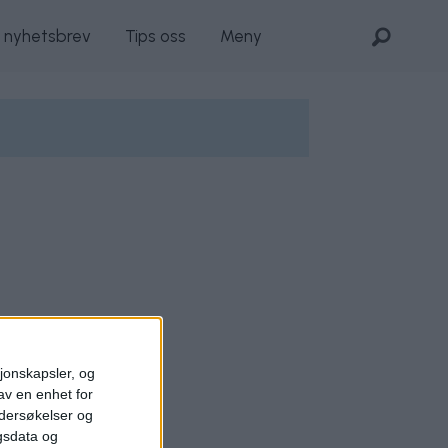
s nyhetsbrev
Tips oss
Meny
sjonskapsler, og
av en enhet for
ndersøkelser og
gsdata og