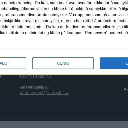
om enhetsskanning. Du kan, som beskrevet ovenfor, klikke for å samtykk
og vekter
behandling. Alternativt kan du klikke for å nekte å samtykke, eller få tilga
e preferansene dine før du samtykker.
Vær oppmerksom på at en viss b
anskje ikke krever ditt samtykke, men du har rett til å protestere mot s
jelde for dette nettstedet. Du kan endre dine preferanser eller trekke t
ilbake til dette nettstedet og klikke på knappen "Personvern" nederst på
KONTAKT OSS
A
Redaktør, Vegard Velle
V
redaktor@vartoslo.no,
tlf: 93 25 68 32
a
VALG
UENIG
tl
TIPS OSS
V
r
tips@vartoslo.no
ABONNEMENT
P
abonnement@vartoslo.no