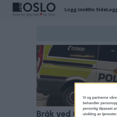
Logg inn
Min Side
Log
Tag:
oslo
streetfood
Vi og partnerne våre 
behandler personoppl
personlig tilpasset 
Bråk ved Oslo Street
utvikling av tjenester