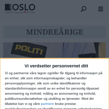
Tag:
MINDREÅRIGE
mindreårige
Vi verdsetter personvernet ditt
Vi og partnerne våre lagrer og/eller får tilgang til informasjon på
en enhet, slik som informasjonskapsler, og behandler
personopplysninger, slik som unike identifikatorer og
standardinformasjon sendt av en enhet for personlig tilpasset
Flere grove ran med skytevåpen
annonsering og innhold, måling av annonsering og innhold,
publikumsundersøkelser og utvikling av tjenester.
Med din
av kvinner sentralt i Oslo: – Også
tillatelse kan vi og våre
partnere
bruke presise
meldt om grov voldtekt under det
geolokaliseringsdata og identifikasjon gjennom enhetsskanning.