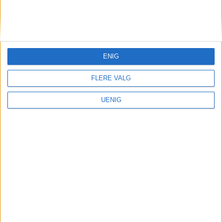
KONTAKT OSS
Redaktør, Vegard Velle
redaktor@vartoslo.no,
tlf: 93 25 68 32
ENIG
TIPS OSS
FLERE VALG
tips@vartoslo.no
UENIG
ABONNEMENT
abonnement@vartoslo.no
ANNONSERING
Vil du annonsere?
annonse@vartoslo.no
tlf: 45 40 32 80
VårtOslos annonseweb