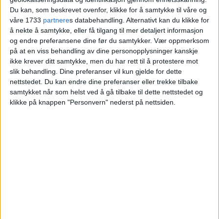
ene ranet
Du kan, som beskrevet ovenfor, klikke for å samtykke til våre og
våre 1733
partnere
s databehandling. Alternativt kan du klikke for
å nekte å samtykke, eller få tilgang til mer detaljert informasjon
og endre preferansene dine før du samtykker.
Vær oppmerksom
på at en viss behandling av dine personopplysninger kanskje
ikke krever ditt samtykke, men du har rett til å protestere mot
slik behandling. Dine preferanser vil kun gjelde for dette
nettstedet. Du kan endre dine preferanser eller trekke tilbake
samtykket når som helst ved å gå tilbake til dette nettstedet og
klikke på knappen "Personvern" nederst på nettsiden.
VårtOslo er avisa for deg med hjerte for
Oslo. Vi forteller historiene fra
hverdagslivet i Oslo, fra der du bor, jobber
og går på skole.