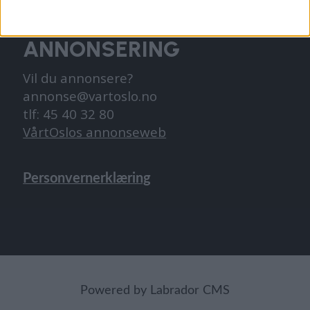
ANNONSERING
Vil du annonsere?
annonse@vartoslo.no
tlf: 45 40 32 80
VårtOslos annonseweb
Personvernerklæring
Powered by Labrador CMS