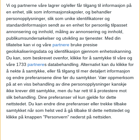
gjenopprettet byggets ikoniske
Vi og partnerne våre lagrer og/eller får tilgang til informasjon på
en enhet, slik som informasjonskapsler, og behandler
prakt
personopplysninger, slik som unike identifikatorer og
standardinformasjon sendt av en enhet for personlig tilpasset
annonsering og innhold, måling av annonsering og innhold,
publikumsundersøkelser og utvikling av tjenester.
Med din
tillatelse kan vi og våre
partnere
bruke presise
geolokaliseringsdata og identifikasjon gjennom enhetsskanning.
Du kan, som beskrevet ovenfor, klikke for å samtykke til våre og
våre 1733
partnere
s databehandling. Alternativt kan du klikke for
å nekte å samtykke, eller få tilgang til mer detaljert informasjon
og endre preferansene dine før du samtykker.
Vær oppmerksom
på at en viss behandling av dine personopplysninger kanskje
ikke krever ditt samtykke, men du har rett til å protestere mot
I dag er det duket for den
slik behandling. Dine preferanser vil kun gjelde for dette
nettstedet. Du kan endre dine preferanser eller trekke tilbake
årlige seremonien på
samtykket når som helst ved å gå tilbake til dette nettstedet og
klikke på knappen "Personvern" nederst på nettsiden.
Vettakollen: – Bygger bro
mellom dagens og