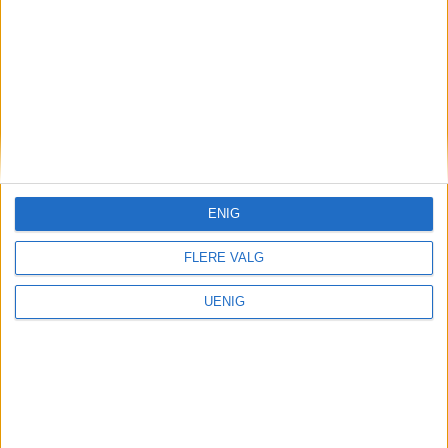
Her er de tre finalistene som skal
kjempe om Oslo bys
arkitekturpris
ENIG
FLERE VALG
UENIG