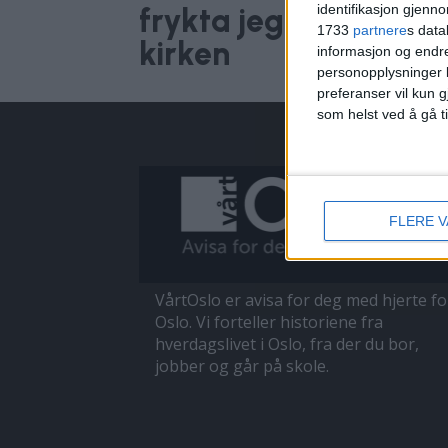
identifikasjon gjenn
frykta jeg at taket vi
1733
partnere
s data
kirken
informasjon og endr
personopplysninger k
preferanser vil kun g
som helst ved å gå t
FLERE 
VårtOslo er avisa for deg med hjerte fo
Oslo. Vi forteller historiene fra
hverdagslivet i Oslo, fra der du bor,
jobber og går på skole.