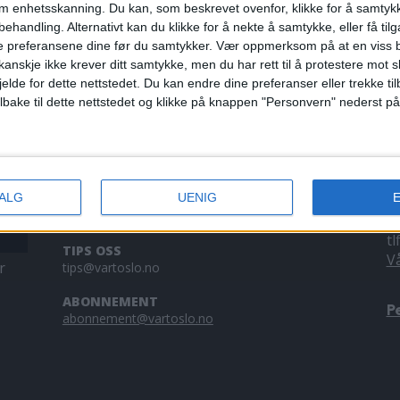
om enhetsskanning. Du kan, som beskrevet ovenfor, klikke for å samtykk
lle blåse av
behandling. Alternativt kan du klikke for å nekte å samtykke, eller få tilga
e preferansene dine før du samtykker.
Vær oppmerksom på at en viss b
anskje ikke krever ditt samtykke, men du har rett til å protestere mot s
jelde for dette nettstedet. Du kan endre dine preferanser eller trekke t
ilbake til dette nettstedet og klikke på knappen "Personvern" nederst på
KONTAKT OSS
A
VALG
UENIG
Redaktør, Vegard Velle
V
redaktor@vartoslo.no,
tlf: 93 25 68 32
a
tl
TIPS OSS
V
r
tips@vartoslo.no
ABONNEMENT
P
abonnement@vartoslo.no