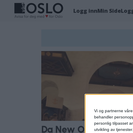
Logg inn
Min Side
Log
Tag:
ljan
kirke
Vi og partnerne våre 
behandler personoppl
personlig tilpasset 
Da New Orleans kom t
utvikling av tjenester