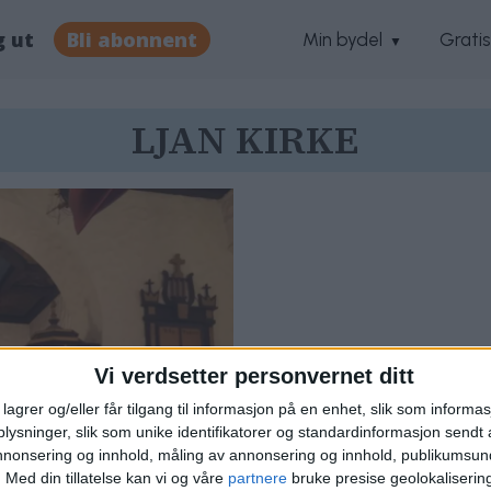
g ut
Bli abonnent
Min bydel
Grati
LJAN KIRKE
Vi verdsetter personvernet ditt
lagrer og/eller får tilgang til informasjon på en enhet, slik som informa
ysninger, slik som unike identifikatorer og standardinformasjon sendt 
annonsering og innhold, måling av annonsering og innhold, publikumsu
il Ljan kirke,
.
Med din tillatelse kan vi og våre
partnere
bruke presise geolokaliserin