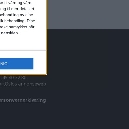
e til våre og våre
ng til mer detaljert
ehandling av dine
lik behandling. Dine
ilbake samtykket når
 nettsiden.
NNONSERING
ENIG
il du annonsere?
nnonse@vartoslo.no
f: 45 40 32 80
årtOslos annonseweb
ersonvernerklæring