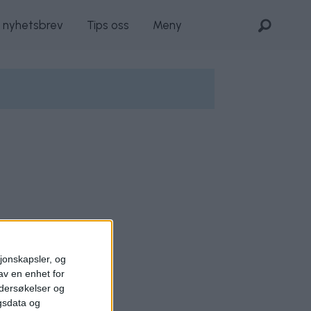
s nyhetsbrev
Tips oss
Meny
sjonskapsler, og
av en enhet for
ndersøkelser og
gsdata og