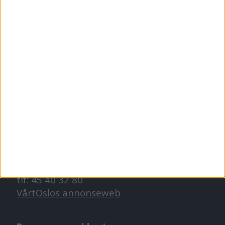
Redaktør, Vegard Velle
redaktor@vartoslo.no,
tlf: 93 25 68 32
TIPS OSS
tips@vartoslo.no
ABONNEMENT
abonnement@vartoslo.no
ANNONSERING
Vil du annonsere?
annonse@vartoslo.no
tlf: 45 40 32 80
VårtOslos annonseweb