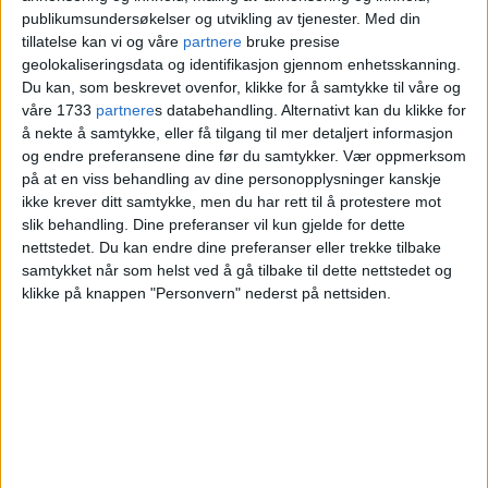
publikumsundersøkelser og utvikling av tjenester.
Med din
tillatelse kan vi og våre
partnere
bruke presise
geolokaliseringsdata og identifikasjon gjennom enhetsskanning.
Du kan, som beskrevet ovenfor, klikke for å samtykke til våre og
våre 1733
partnere
s databehandling. Alternativt kan du klikke for
å nekte å samtykke, eller få tilgang til mer detaljert informasjon
og endre preferansene dine før du samtykker.
Vær oppmerksom
på at en viss behandling av dine personopplysninger kanskje
ikke krever ditt samtykke, men du har rett til å protestere mot
slik behandling. Dine preferanser vil kun gjelde for dette
nettstedet. Du kan endre dine preferanser eller trekke tilbake
Kafé Pica Pica på
samtykket når som helst ved å gå tilbake til dette nettstedet og
klikke på knappen "Personvern" nederst på nettsiden.
Jessenløkken venter fortsatt
på serveringsløyve fra
næringsetaten: — Vi har
vært klare til å åpne siden
august