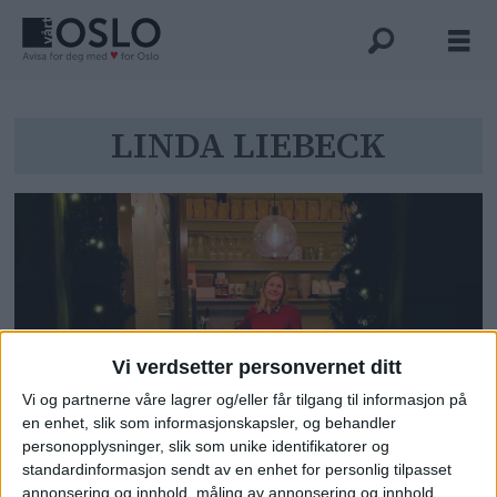
Tag:
LINDA LIEBECK
linda
liebeck
Vi verdsetter personvernet ditt
Vi og partnerne våre lagrer og/eller får tilgang til informasjon på
en enhet, slik som informasjonskapsler, og behandler
Feil saksbehandling i kommunen.
personopplysninger, slik som unike identifikatorer og
Linda ved Pica Pica på
standardinformasjon sendt av en enhet for personlig tilpasset
Jessenløkken får endelig åpne
annonsering og innhold, måling av annonsering og innhold,