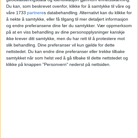
av Brasil i gatene
Du kan, som beskrevet ovenfor, klikke for å samtykke til våre og
våre 1733
partnere
s databehandling. Alternativt kan du klikke for
å nekte å samtykke, eller få tilgang til mer detaljert informasjon
og endre preferansene dine før du samtykker.
Vær oppmerksom
på at en viss behandling av dine personopplysninger kanskje
ikke krever ditt samtykke, men du har rett til å protestere mot
slik behandling. Dine preferanser vil kun gjelde for dette
nettstedet. Du kan endre dine preferanser eller trekke tilbake
samtykket når som helst ved å gå tilbake til dette nettstedet og
klikke på knappen "Personvern" nederst på nettsiden.
VårtOslo er avisa for deg med hjerte for
Oslo. Vi forteller historiene fra
hverdagslivet i Oslo, fra der du bor, jobber
og går på skole.