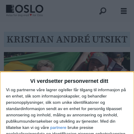
Tag:
KRISTIAN ANDRÉ UTSIKT
kristian
andré
utsikt
Vi verdsetter personvernet ditt
Vi og partnerne våre lagrer og/eller får tilgang til informasjon på
en enhet, slik som informasjonskapsler, og behandler
personopplysninger, slik som unike identifikatorer og
standardinformasjon sendt av en enhet for personlig tilpasset
Se bildene: Hovedstaden fylles
annonsering og innhold, måling av annonsering og innhold,
publikumsundersøkelser og utvikling av tjenester.
Med din
med fotballfeber før
tillatelse kan vi og våre
partnere
bruke presise
skjebnekampen – med et lite hint
geolokaliseringsdata og identifikasjon gjennom enhetsskanning.