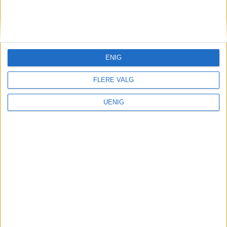
KONTAKT OSS
Redaktør, Vegard Velle
redaktor@vartoslo.no,
tlf: 93 25 68 32
ENIG
TIPS OSS
FLERE VALG
tips@vartoslo.no
UENIG
ABONNEMENT
abonnement@vartoslo.no
ANNONSERING
Vil du annonsere?
annonse@vartoslo.no
tlf: 45 40 32 80
VårtOslos annonseweb