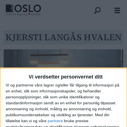
Tag:
KJERSTI LANGÅS HVALEN
kjersti
langås
hvalen
Vi verdsetter personvernet ditt
Vi og partnerne våre lagrer og/eller får tilgang til informasjon på
en enhet, slik som informasjonskapsler, og behandler
personopplysninger, slik som unike identifikatorer og
standardinformasjon sendt av en enhet for personlig tilpasset
Sinsen kirke er en brukskirke. En
annonsering og innhold, måling av annonsering og innhold,
publikumsundersøkelser og utvikling av tjenester.
Med din
solid kirke unger kan løpe i og
tillatelse kan vi og våre
partnere
bruke presise
hvor besøkende med vonde
geolokaliseringsdata og identifikasjon gjennom enhetsskanning.