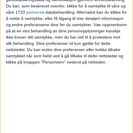
rygger kan sitte
Du kan, som beskrevet ovenfor, klikke for å samtykke til våre og
våre 1733
partnere
s databehandling. Alternativt kan du klikke for
å nekte å samtykke, eller få tilgang til mer detaljert informasjon
og endre preferansene dine før du samtykker.
Vær oppmerksom
på at en viss behandling av dine personopplysninger kanskje
ikke krever ditt samtykke, men du har rett til å protestere mot
slik behandling. Dine preferanser vil kun gjelde for dette
nettstedet. Du kan endre dine preferanser eller trekke tilbake
samtykket når som helst ved å gå tilbake til dette nettstedet og
klikke på knappen "Personvern" nederst på nettsiden.
VårtOslo er avisa for deg med hjerte for
Oslo. Vi forteller historiene fra
hverdagslivet i Oslo, fra der du bor, jobber
og går på skole.