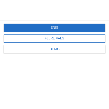
KONTAKT OSS
Redaktør, Vegard Velle
redaktor@vartoslo.no,
tlf: 93 25 68 32
ENIG
TIPS OSS
FLERE VALG
tips@vartoslo.no
UENIG
ABONNEMENT
abonnement@vartoslo.no
ANNONSERING
Vil du annonsere?
annonse@vartoslo.no
tlf: 45 40 32 80
VårtOslos annonseweb