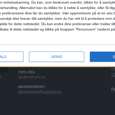
om enhetsskanning. Du kan, som beskrevet ovenfor, klikke for å samtykk
pte kampen om
Bjørnestad Næs
behandling. Alternativt kan du klikke for å nekte å samtykke, eller få tilga
 pointfighting
bli verdensmes
e preferansene dine før du samtykker.
Vær oppmerksom på at en viss b
anskje ikke krever ditt samtykke, men du har rett til å protestere mot s
jelde for dette nettstedet. Du kan endre dine preferanser eller trekke t
ilbake til dette nettstedet og klikke på knappen "Personvern" nederst på
KONTAKT OSS
A
VALG
UENIG
Redaktør, Vegard Velle
V
redaktor@vartoslo.no,
tlf: 93 25 68 32
a
tl
TIPS OSS
V
r
tips@vartoslo.no
ABONNEMENT
P
abonnement@vartoslo.no