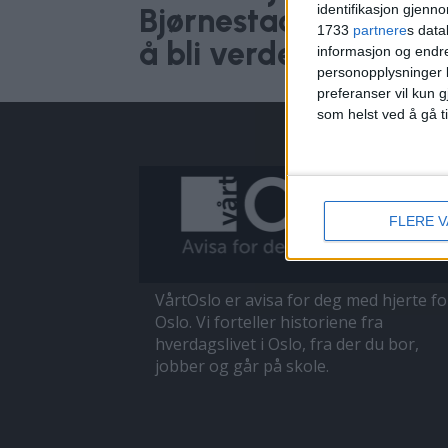
identifikasjon gjenn
Bjørnestad Næss ta
1733
partnere
s data
å bli verdensmester i
informasjon og endr
personopplysninger k
preferanser vil kun g
som helst ved å gå t
FLERE 
VårtOslo er avisa for deg med hjerte fo
Oslo. Vi forteller historiene fra
hverdagslivet i Oslo, fra der du bor,
jobber og går på skole.