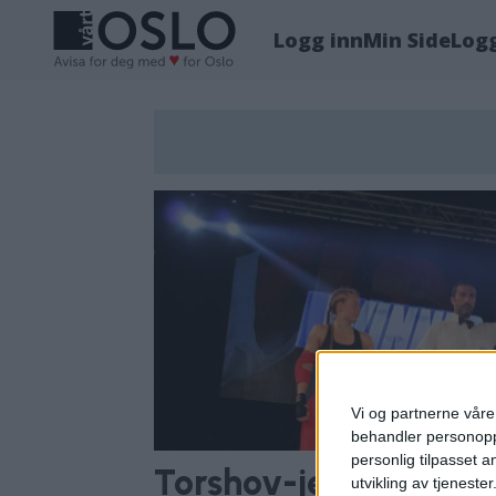
Logg inn
Min Side
Log
Tag:
kickboksing
Vi og partnerne våre 
behandler personoppl
personlig tilpasset 
Torshov-jenta Tirill 
utvikling av tjenester