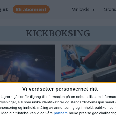
g ut
Bli abonnent
Min bydel
Grati
KICKBOKSING
Vi verdsetter personvernet ditt
lagrer og/eller får tilgang til informasjon på en enhet, slik som informa
ysninger, slik som unike identifikatorer og standardinformasjon sendt 
annonsering og innhold, måling av annonsering og innhold, publikumsu
Nanett
På lørdag kan T
.
Med din tillatelse kan vi og våre
partnere
bruke presise geolokaliserin