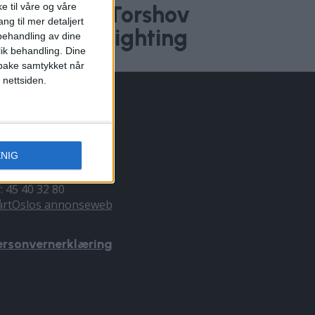
e til våre og våre
s (19) fra Torshov
ng til mer detaljert
ter i pointfighting
ehandling av dine
lik behandling. Dine
ilbake samtykket når
 nettsiden.
NNONSERING
ENIG
il du annonsere?
nnonse@vartoslo.no
f: 45 40 32 80
årtOslos annonseweb
ersonvernerklæring