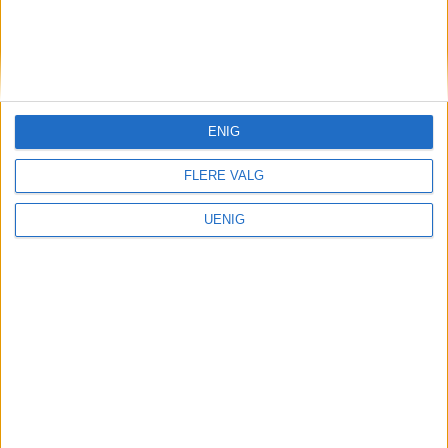
KONTAKT OSS
Redaktør, Vegard Velle
redaktor@vartoslo.no,
tlf: 93 25 68 32
ENIG
TIPS OSS
FLERE VALG
tips@vartoslo.no
UENIG
ABONNEMENT
abonnement@vartoslo.no
ANNONSERING
Vil du annonsere?
annonse@vartoslo.no