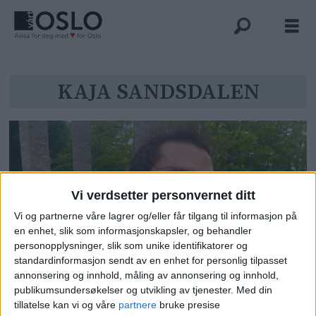
Tag:
KAJA SANDSDALEN
kaja
sandsdalen
Vi verdsetter personvernet ditt
Vi og partnerne våre lagrer og/eller får tilgang til informasjon på
en enhet, slik som informasjonskapsler, og behandler
personopplysninger, slik som unike identifikatorer og
standardinformasjon sendt av en enhet for personlig tilpasset
Marin (26) og Mateo (30) badet i
annonsering og innhold, måling av annonsering og innhold,
publikumsundersøkelser og utvikling av tjenester.
Med din
Akerselva før flomregnet. Ble
tillatelse kan vi og våre
partnere
bruke presise