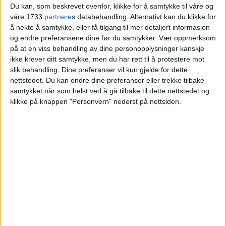
Du kan, som beskrevet ovenfor, klikke for å samtykke til våre og
våre 1733
partnere
s databehandling. Alternativt kan du klikke for
å nekte å samtykke, eller få tilgang til mer detaljert informasjon
og endre preferansene dine før du samtykker.
Vær oppmerksom
på at en viss behandling av dine personopplysninger kanskje
ikke krever ditt samtykke, men du har rett til å protestere mot
slik behandling. Dine preferanser vil kun gjelde for dette
nettstedet. Du kan endre dine preferanser eller trekke tilbake
samtykket når som helst ved å gå tilbake til dette nettstedet og
klikke på knappen "Personvern" nederst på nettsiden.
VårtOslo er avisa for deg med hjerte for
Oslo. Vi forteller historiene fra
hverdagslivet i Oslo, fra der du bor, jobber
og går på skole.
KONTAKT OSS