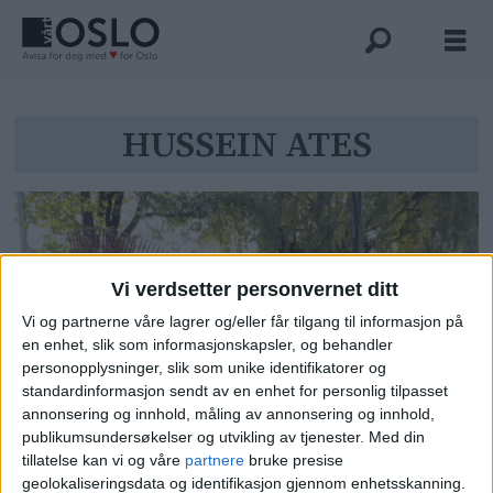
Tag:
HUSSEIN ATES
hussein
ates
Vi verdsetter personvernet ditt
Vi og partnerne våre lagrer og/eller får tilgang til informasjon på
en enhet, slik som informasjonskapsler, og behandler
personopplysninger, slik som unike identifikatorer og
standardinformasjon sendt av en enhet for personlig tilpasset
annonsering og innhold, måling av annonsering og innhold,
Ungdom i bydel Grünerløkka fikk
publikumsundersøkelser og utvikling av tjenester.
Med din
sommerjobb — også i oktober
tillatelse kan vi og våre
partnere
bruke presise
geolokaliseringsdata og identifikasjon gjennom enhetsskanning.