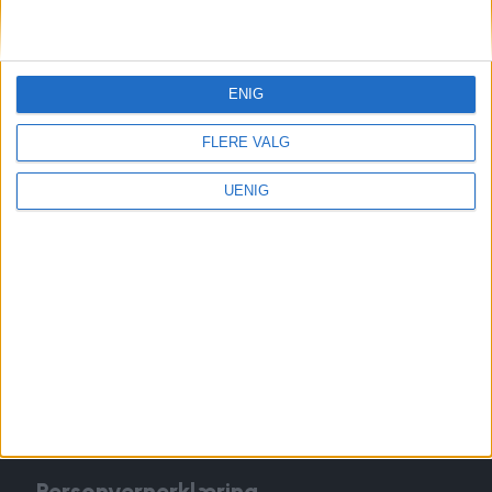
Redaktør, Vegard Velle
redaktor@vartoslo.no,
tlf: 93 25 68 32
TIPS OSS
ENIG
tips@vartoslo.no
FLERE VALG
ABONNEMENT
UENIG
abonnement@vartoslo.no
ANNONSERING
Vil du annonsere?
annonse@vartoslo.no
tlf: 45 40 32 80
VårtOslos annonseweb
Personvernerklæring