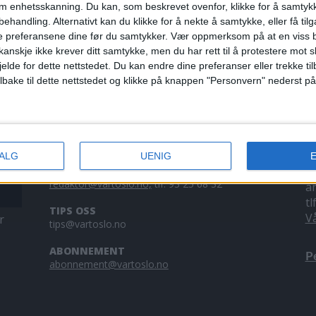
om enhetsskanning. Du kan, som beskrevet ovenfor, klikke for å samtykk
ærlighet for
behandling. Alternativt kan du klikke for å nekte å samtykke, eller få tilga
e preferansene dine før du samtykker.
Vær oppmerksom på at en viss b
anskje ikke krever ditt samtykke, men du har rett til å protestere mot s
jelde for dette nettstedet. Du kan endre dine preferanser eller trekke t
ilbake til dette nettstedet og klikke på knappen "Personvern" nederst på
KONTAKT OSS
A
VALG
UENIG
Redaktør, Vegard Velle
V
redaktor@vartoslo.no,
tlf: 93 25 68 32
a
tl
TIPS OSS
V
r
tips@vartoslo.no
ABONNEMENT
P
abonnement@vartoslo.no