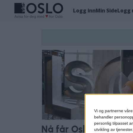
Logg inn
Min Side
Logg 
Tag:
hobo
hotel
Vi og partnerne våre 
behandler personoppl
personlig tilpasset 
Nå får Oslo sine egn
utvikling av tjenester