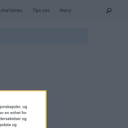
nyhetsbrev
Tips oss
Meny
sjonskapsler, og
av en enhet for
ndersøkelser og
gsdata og