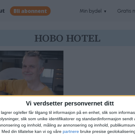
ut
Bli abonnent
Min bydel
Gratis 
HOBO HOTEL
Vi verdsetter personvernet ditt
lagrer og/eller får tilgang til informasjon på en enhet, slik som informa
ysninger, slik som unike identifikatorer og standardinformasjon sendt 
annonsering og innhold, måling av annonsering og innhold, publikumsu
e bybokstaver:
.
Med din tillatelse kan vi og våre
partnere
bruke presise geolokaliserin