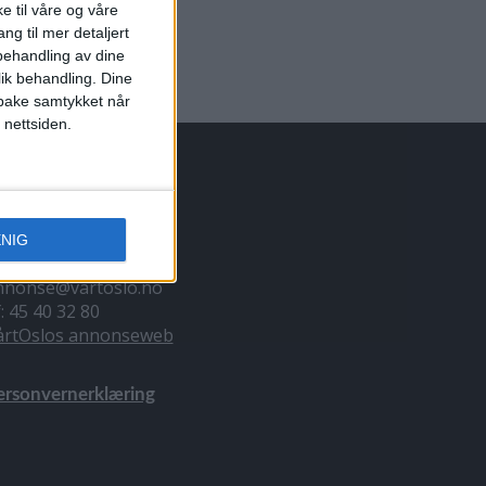
e til våre og våre
ng til mer detaljert
ehandling av dine
lik behandling. Dine
ilbake samtykket når
 nettsiden.
NNONSERING
ENIG
il du annonsere?
nnonse@vartoslo.no
f: 45 40 32 80
årtOslos annonseweb
ersonvernerklæring