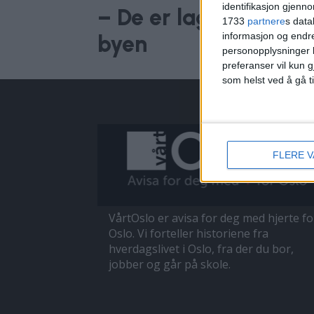
identifikasjon gjenn
– De er laget med kj
1733
partnere
s data
informasjon og endr
byen
personopplysninger k
preferanser vil kun g
som helst ved å gå t
FLERE 
VårtOslo er avisa for deg med hjerte fo
Oslo. Vi forteller historiene fra
hverdagslivet i Oslo, fra der du bor,
jobber og går på skole.