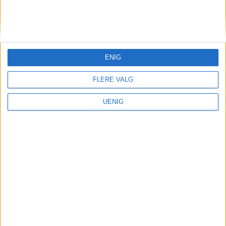
KONTAKT OSS
Redaktør, Vegard Velle
redaktor@vartoslo.no,
tlf: 93 25 68 32
ENIG
TIPS OSS
FLERE VALG
tips@vartoslo.no
UENIG
ABONNEMENT
abonnement@vartoslo.no
ANNONSERING
Vil du annonsere?
annonse@vartoslo.no
tlf: 45 40 32 80
VårtOslos annonseweb