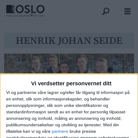
Tag:
HENRIK JOHAN SEIDE
henrik
johan
seide
Vi verdsetter personvernet ditt
Vi og partnerne våre lagrer og/eller får tilgang til informasjon på
en enhet, slik som informasjonskapsler, og behandler
personopplysninger, slik som unike identifikatorer og
standardinformasjon sendt av en enhet for personlig tilpasset
Ungdomsbedrift tar opp
annonsering og innhold, måling av annonsering og innhold,
publikumsundersøkelser og utvikling av tjenester.
Med din
kampen mot forurensning av
tillatelse kan vi og våre
partnere
bruke presise
Alnaelva med egen
geolokaliseringsdata og identifikasjon gjennom enhetsskanning.