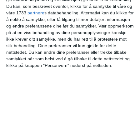
søppelbarriere
Du kan, som beskrevet ovenfor, klikke for å samtykke til våre og
våre 1733
partnere
s databehandling. Alternativt kan du klikke for
å nekte å samtykke, eller få tilgang til mer detaljert informasjon
og endre preferansene dine før du samtykker.
Vær oppmerksom
på at en viss behandling av dine personopplysninger kanskje
ikke krever ditt samtykke, men du har rett til å protestere mot
slik behandling. Dine preferanser vil kun gjelde for dette
nettstedet. Du kan endre dine preferanser eller trekke tilbake
samtykket når som helst ved å gå tilbake til dette nettstedet og
klikke på knappen "Personvern" nederst på nettsiden.
VårtOslo er avisa for deg med hjerte for
Oslo. Vi forteller historiene fra
hverdagslivet i Oslo, fra der du bor, jobber
og går på skole.