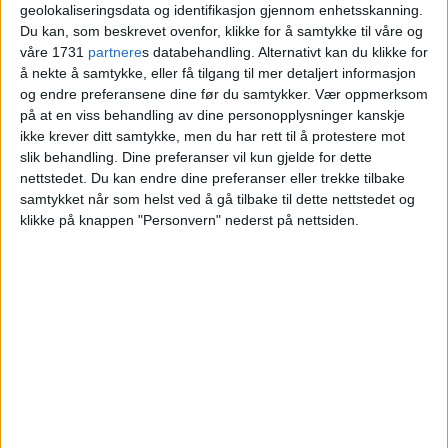
Frognerparken ble joggende og
geolokaliseringsdata og identifikasjon gjennom enhetsskanning.
Du kan, som beskrevet ovenfor, klikke for å samtykke til våre og
hundeluftende forbipasserende
våre 1731
partnere
s databehandling. Alternativt kan du klikke for
å nekte å samtykke, eller få tilgang til mer detaljert informasjon
sterkt berørt
og endre preferansene dine før du samtykker.
Vær oppmerksom
på at en viss behandling av dine personopplysninger kanskje
ikke krever ditt samtykke, men du har rett til å protestere mot
slik behandling. Dine preferanser vil kun gjelde for dette
nettstedet. Du kan endre dine preferanser eller trekke tilbake
samtykket når som helst ved å gå tilbake til dette nettstedet og
klikke på knappen "Personvern" nederst på nettsiden.
VårtOslo er avisa for deg med hjerte for
Oslo. Vi forteller historiene fra
hverdagslivet i Oslo, fra der du bor, jobber