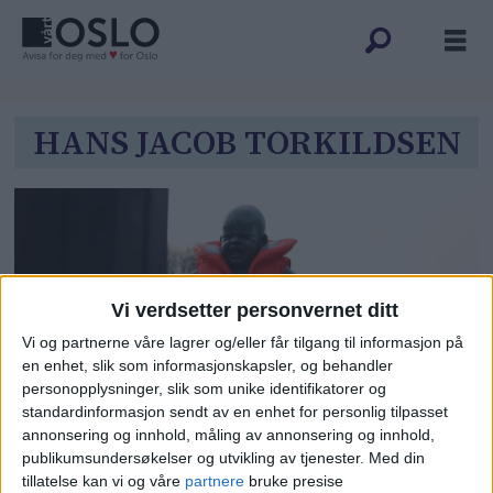
Tag:
HANS JACOB TORKILDSEN
hans
jacob
torkildsen
Vi verdsetter personvernet ditt
Vi og partnerne våre lagrer og/eller får tilgang til informasjon på
en enhet, slik som informasjonskapsler, og behandler
personopplysninger, slik som unike identifikatorer og
standardinformasjon sendt av en enhet for personlig tilpasset
Oslos statuer rekvisitter for
annonsering og innhold, måling av annonsering og innhold,
publikumsundersøkelser og utvikling av tjenester.
Med din
politiske budskap. I
tillatelse kan vi og våre
partnere
bruke presise