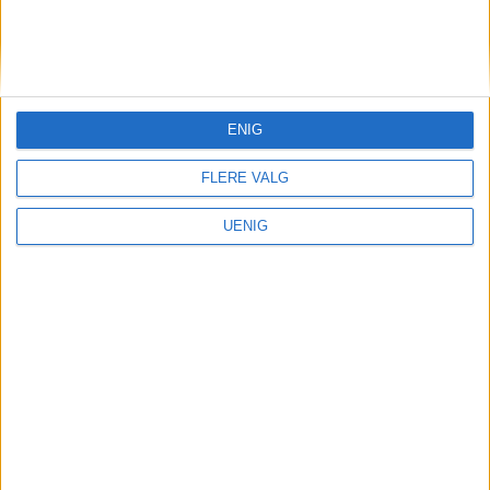
KONTAKT OSS
Redaktør, Vegard Velle
redaktor@vartoslo.no,
tlf: 93 25 68 32
ENIG
TIPS OSS
FLERE VALG
tips@vartoslo.no
UENIG
ABONNEMENT
abonnement@vartoslo.no
ANNONSERING
Vil du annonsere?
annonse@vartoslo.no
tlf: 45 40 32 80
VårtOslos annonseweb