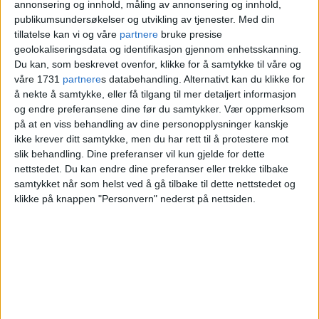
skuffer og arkiver og fant en
annonsering og innhold, måling av annonsering og innhold,
publikumsundersøkelser og utvikling av tjenester.
Med din
rekke skjulte skatter. Nå er de
tillatelse kan vi og våre
partnere
bruke presise
geolokaliseringsdata og identifikasjon gjennom enhetsskanning.
utstilt på St. Hanshaugen
Du kan, som beskrevet ovenfor, klikke for å samtykke til våre og
våre 1731
partnere
s databehandling. Alternativt kan du klikke for
å nekte å samtykke, eller få tilgang til mer detaljert informasjon
og endre preferansene dine før du samtykker.
Vær oppmerksom
på at en viss behandling av dine personopplysninger kanskje
ikke krever ditt samtykke, men du har rett til å protestere mot
slik behandling. Dine preferanser vil kun gjelde for dette
nettstedet. Du kan endre dine preferanser eller trekke tilbake
samtykket når som helst ved å gå tilbake til dette nettstedet og
klikke på knappen "Personvern" nederst på nettsiden.
Pendlerleilighet like ved
Stortinget! Bo billig og
sentralt hos oss, så slipper vi