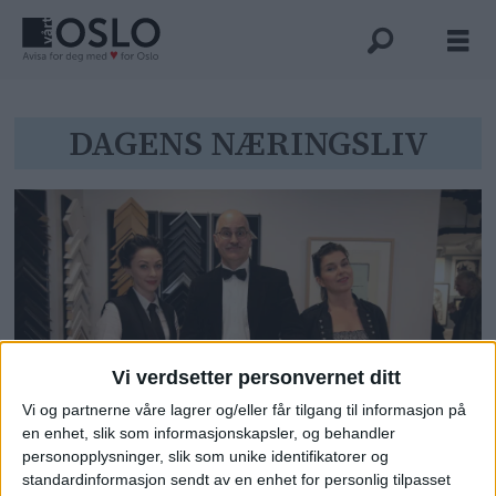
Tag:
DAGENS NÆRINGSLIV
dagens
næringsliv
Vi verdsetter personvernet ditt
Vi og partnerne våre lagrer og/eller får tilgang til informasjon på
Sønnene til den berømte
en enhet, slik som informasjonskapsler, og behandler
personopplysninger, slik som unike identifikatorer og
karikaturtegneren gikk gjennom
standardinformasjon sendt av en enhet for personlig tilpasset