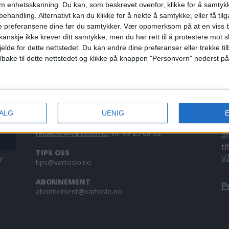
om enhetsskanning. Du kan, som beskrevet ovenfor, klikke for å samtykk
 og resten av
behandling. Alternativt kan du klikke for å nekte å samtykke, eller få tilga
e preferansene dine før du samtykker.
Vær oppmerksom på at en viss b
anskje ikke krever ditt samtykke, men du har rett til å protestere mot s
jelde for dette nettstedet. Du kan endre dine preferanser eller trekke t
ilbake til dette nettstedet og klikke på knappen "Personvern" nederst på
KONTAKT OSS
A
VALG
UENIG
Redaktør, Vegard Velle
V
redaktor@vartoslo.no,
tlf: 93 25 68 32
a
tl
TIPS OSS
V
r
tips@vartoslo.no
ABONNEMENT
P
abonnement@vartoslo.no