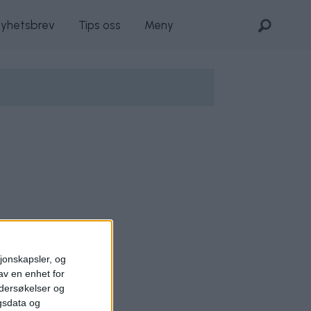
nyhetsbrev
Tips oss
Meny
sjonskapsler, og
av en enhet for
ndersøkelser og
gsdata og