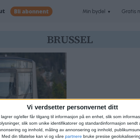
ut
Bli abonnent
Min bydel
Gratis 
BRUSSEL
Vi verdsetter personvernet ditt
lagrer og/eller får tilgang til informasjon på en enhet, slik som informa
ysninger, slik som unike identifikatorer og standardinformasjon sendt 
annonsering og innhold, måling av annonsering og innhold, publikumsu
g: Oslos T-bane
.
Med din tillatelse kan vi og våre
partnere
bruke presise geolokaliserin