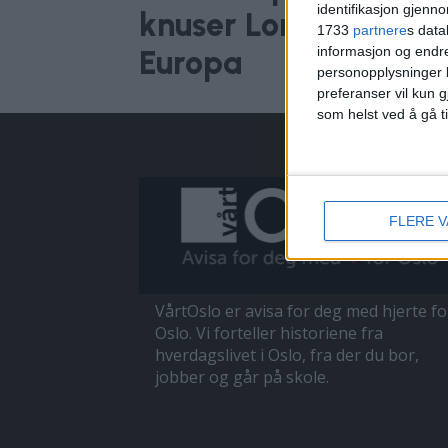
identifikasjon gjenn
knuser London, Paris
1733
partnere
s data
informasjon og endr
Europa
personopplysninger k
preferanser vil kun g
som helst ved å gå t
FLERE 
VårtOslo er avisa for deg med hjerte fo
Oslo. Vi forteller historiene fra
hverdagslivet i Oslo, fra der du bor,
jobber og går på skole.