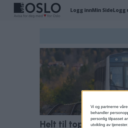
Logg inn
Min Side
Logg 
Tag:
brussel
Vi og partnerne våre 
behandler personoppl
personlig tilpasset 
Helt til topps i kårin
utvikling av tjenester