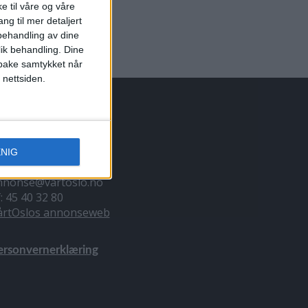
e til våre og våre
ng til mer detaljert
ehandling av dine
lik behandling. Dine
ilbake samtykket når
 nettsiden.
NNONSERING
ENIG
il du annonsere?
nnonse@vartoslo.no
f: 45 40 32 80
årtOslos annonseweb
ersonvernerklæring