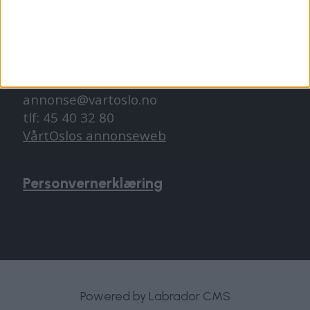
abonnement@vartoslo.no
ANNONSERING
Vil du annonsere?
annonse@vartoslo.no
tlf: 45 40 32 80
VårtOslos annonseweb
Personvernerklæring
Powered by Labrador CMS