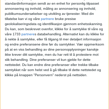
standardinformasjon sendt av en enhet for personlig tilpasset
annonsering og innhold, måling av annonsering og innhold,
publikumsundersøkelser og utvikling av tjenester.
Med din
tillatelse kan vi og våre
partnere
bruke presise
geolokaliseringsdata og identifikasjon gjennom enhetsskanning.
Du kan, som beskrevet ovenfor, klikke for å samtykke til våre og
våre 1733
partnere
s databehandling. Alternativt kan du klikke for
å nekte å samtykke, eller få tilgang til mer detaljert informasjon
og endre preferansene dine før du samtykker.
Vær oppmerksom
på at en viss behandling av dine personopplysninger kanskje
Naboer mener Grønlands
ikke krever ditt samtykke, men du har rett til å protestere mot
slik behandling. Dine preferanser vil kun gjelde for dette
fortau og gater okkuperes
nettstedet. Du kan endre dine preferanser eller trekke tilbake
av søppel, dop og
samtykket når som helst ved å gå tilbake til dette nettstedet og
klikke på knappen "Personvern" nederst på nettsiden.
butikkvarer. Nå har de fått
nok