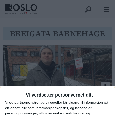
Tag:
BREIGATA BARNEHAGE
breigata
barnehage
Vi verdsetter personvernet ditt
Luktet døde rotter ved
Vi og partnerne våre lagrer og/eller får tilgang til informasjon på
barnehage på Grønland
en enhet, slik som informasjonskapsler, og behandler
personopplysninger, slik som unike identifikatorer og