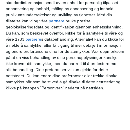
standardinformasjon sendt av en enhet for personlig tilpasset
annonsering og innhold, måling av annonsering og innhold,
publikumsundersøkelser og utvikling av tjenester.
Med din
tillatelse kan vi og våre
partnere
bruke presise
geolokaliseringsdata og identifikasjon gjennom enhetsskanning.
Du kan, som beskrevet ovenfor, klikke for å samtykke til våre og
våre 1733
partnere
s databehandling. Alternativt kan du klikke for
å nekte å samtykke, eller få tilgang til mer detaljert informasjon
og endre preferansene dine før du samtykker.
Vær oppmerksom
på at en viss behandling av dine personopplysninger kanskje
ikke krever ditt samtykke, men du har rett til å protestere mot
slik behandling. Dine preferanser vil kun gjelde for dette
Kraftig reaksjon på at Ap-
nettstedet. Du kan endre dine preferanser eller trekke tilbake
regjeringens kutt kan tvinge
samtykket når som helst ved å gå tilbake til dette nettstedet og
klikke på knappen "Personvern" nederst på nettsiden.
bostedsløse i Oslo ut i
vinterkulda