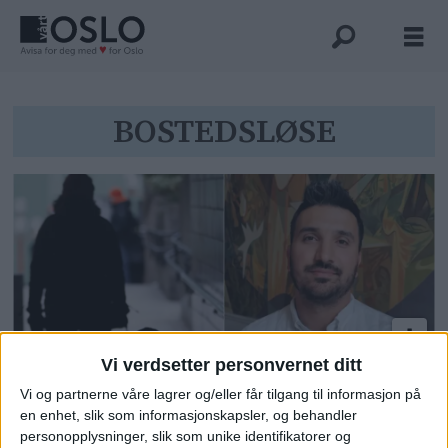
Tag:
BOSTEDSLØSE
bostedsløse
Vi verdsetter personvernet ditt
Stadig flere barn i Oslo er
Vi og partnerne våre lagrer og/eller får tilgang til informasjon på
bostedsløse: Nå lister Rødt opp
en enhet, slik som informasjonskapsler, og behandler
personopplysninger, slik som unike identifikatorer og
konkrete hastetiltak