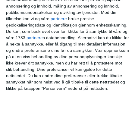
annonsering og innhold, måling av annonsering og innhold,
publikumsundersøkelser og utvikling av tjenester.
Med din
tillatelse kan vi og våre
partnere
bruke presise
geolokaliseringsdata og identifikasjon gjennom enhetsskanning.
Du kan, som beskrevet ovenfor, klikke for å samtykke til våre og
våre 1733
partnere
s databehandling. Alternativt kan du klikke for
å nekte å samtykke, eller få tilgang til mer detaljert informasjon
og endre preferansene dine før du samtykker.
Vær oppmerksom
på at en viss behandling av dine personopplysninger kanskje
ikke krever ditt samtykke, men du har rett til å protestere mot
slik behandling. Dine preferanser vil kun gjelde for dette
Bolig totalskadd i kraftig
nettstedet. Du kan endre dine preferanser eller trekke tilbake
samtykket når som helst ved å gå tilbake til dette nettstedet og
brann på Brenna
klikke på knappen "Personvern" nederst på nettsiden.