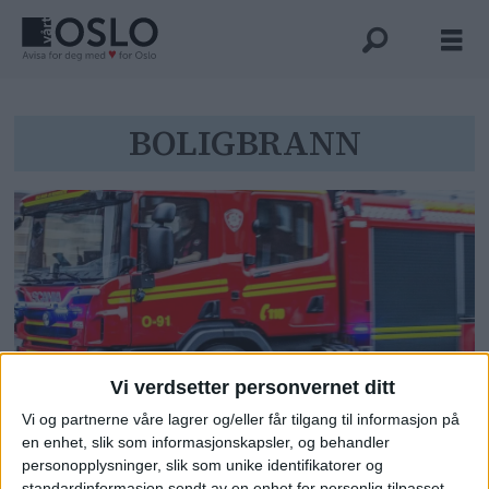
Tag:
BOLIGBRANN
boligbrann
Vi verdsetter personvernet ditt
Full overtenning og frykt for
Vi og partnerne våre lagrer og/eller får tilgang til informasjon på
en enhet, slik som informasjonskapsler, og behandler
spredning under kraftig brann
personopplysninger, slik som unike identifikatorer og
på Romsås
standardinformasjon sendt av en enhet for personlig tilpasset