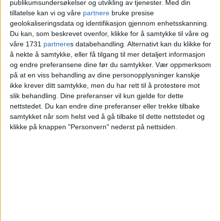
publikumsundersøkelser og utvikling av tjenester.
Med din
tillatelse kan vi og våre
partnere
bruke presise
geolokaliseringsdata og identifikasjon gjennom enhetsskanning.
Du kan, som beskrevet ovenfor, klikke for å samtykke til våre og
våre 1731
partnere
s databehandling. Alternativt kan du klikke for
å nekte å samtykke, eller få tilgang til mer detaljert informasjon
og endre preferansene dine før du samtykker.
Vær oppmerksom
på at en viss behandling av dine personopplysninger kanskje
ikke krever ditt samtykke, men du har rett til å protestere mot
slik behandling. Dine preferanser vil kun gjelde for dette
nettstedet. Du kan endre dine preferanser eller trekke tilbake
Siktede etter knivstikkingen
samtykket når som helst ved å gå tilbake til dette nettstedet og
klikke på knappen "Personvern" nederst på nettsiden.
på Holmlia bibliotek er
mindreårig