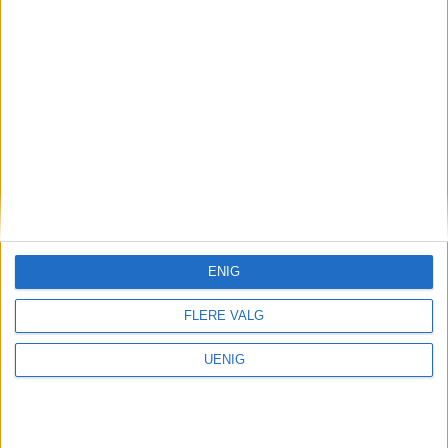
VårtOslo er avisa for deg med hjerte for
Oslo. Vi forteller historiene fra
hverdagslivet i Oslo, fra der du bor, jobber
og går på skole.
ENIG
FLERE VALG
KONTAKT OSS
UENIG
Redaktør, Vegard Velle
redaktor@vartoslo.no,
tlf: 93 25 68 32