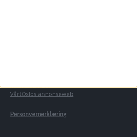
TIPS OSS
tips@vartoslo.no
ABONNEMENT
abonnement@vartoslo.no
ANNONSERING
Vil du annonsere?
annonse@vartoslo.no
tlf: 45 40 32 80
VårtOslos annonseweb
Personvernerklæring