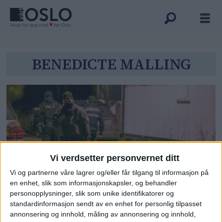
Tag:
BENEDICTE MALLING
benedicte
malling
Vi verdsetter personvernet ditt
Vi og partnerne våre lagrer og/eller får tilgang til informasjon på
en enhet, slik som informasjonskapsler, og behandler
Fem personer pågrepet etter
personopplysninger, slik som unike identifikatorer og
standardinformasjon sendt av en enhet for personlig tilpasset
knivstikking på Mortensrud
annonsering og innhold, måling av annonsering og innhold,