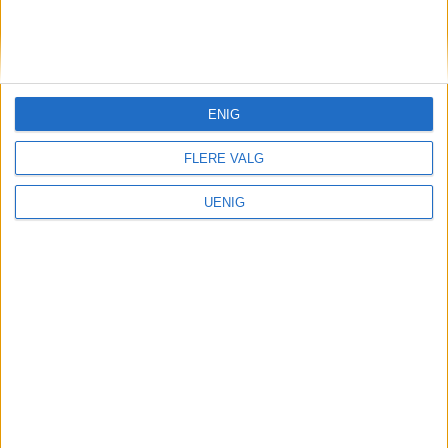
KONTAKT OSS
Redaktør, Vegard Velle
redaktor@vartoslo.no,
tlf: 93 25 68 32
ENIG
TIPS OSS
FLERE VALG
tips@vartoslo.no
UENIG
ABONNEMENT
abonnement@vartoslo.no
ANNONSERING
Vil du annonsere?
annonse@vartoslo.no
tlf: 45 40 32 80
VårtOslos annonseweb