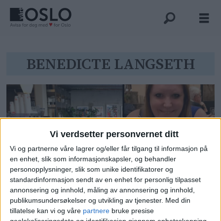
Tag:
BENEDICTE LANGSETH
benedicte
langseth
Vi verdsetter personvernet ditt
Vi og partnerne våre lagrer og/eller får tilgang til informasjon på
en enhet, slik som informasjonskapsler, og behandler
personopplysninger, slik som unike identifikatorer og
standardinformasjon sendt av en enhet for personlig tilpasset
Benedicte (37) blir fort sliten av
annonsering og innhold, måling av annonsering og innhold,
publikumsundersøkelser og utvikling av tjenester.
Med din
støy. Nå deler oslofolk sine minst
tillatelse kan vi og våre
partnere
bruke presise
geolokaliseringsdata og identifikasjon gjennom enhetsskanning.