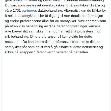
bråkete kaféer med henne
Du kan, som beskrevet ovenfor, klikke for å samtykke til våre og
våre 1731
partnere
s databehandling. Alternativt kan du klikke for
å nekte å samtykke, eller få tilgang til mer detaljert informasjon
og endre preferansene dine før du samtykker.
Vær oppmerksom
på at en viss behandling av dine personopplysninger kanskje
ikke krever ditt samtykke, men du har rett til å protestere mot
slik behandling. Dine preferanser vil kun gjelde for dette
nettstedet. Du kan endre dine preferanser eller trekke tilbake
samtykket når som helst ved å gå tilbake til dette nettstedet og
klikke på knappen "Personvern" nederst på nettsiden.
VårtOslo er avisa for deg med hjerte for
Oslo. Vi forteller historiene fra
hverdagslivet i Oslo, fra der du bor, jobber
og går på skole.