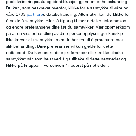
kampen om Ullevål sykehus. Men
geolokaliseringsdata og identifikasjon gjennom enhetsskanning.
Du kan, som beskrevet ovenfor, klikke for å samtykke til våre og
blir statssekretær. – Utrolig stolt
våre 1733
partnere
s databehandling. Alternativt kan du klikke for
og spent
å nekte å samtykke, eller få tilgang til mer detaljert informasjon
og endre preferansene dine før du samtykker.
Vær oppmerksom
på at en viss behandling av dine personopplysninger kanskje
ikke krever ditt samtykke, men du har rett til å protestere mot
slik behandling. Dine preferanser vil kun gjelde for dette
nettstedet. Du kan endre dine preferanser eller trekke tilbake
samtykket når som helst ved å gå tilbake til dette nettstedet og
klikke på knappen "Personvern" nederst på nettsiden.
VårtOslo er avisa for deg med hjerte for
Oslo. Vi forteller historiene fra
hverdagslivet i Oslo, fra der du bor, jobber
og går på skole.