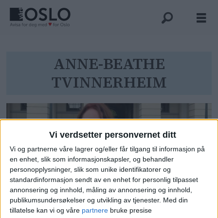
Tag:
ANNE-BEATHE
TVINNERHEIM
anne-
beathe
tvinnerheim
Vi verdsetter personvernet ditt
Vi og partnerne våre lagrer og/eller får tilgang til informasjon på
en enhet, slik som informasjonskapsler, og behandler
personopplysninger, slik som unike identifikatorer og
standardinformasjon sendt av en enhet for personlig tilpasset
annonsering og innhold, måling av annonsering og innhold,
publikumsundersøkelser og utvikling av tjenester.
Med din
Bjørg Sandkjær (Sp) tapte
tillatelse kan vi og våre
partnere
bruke presise