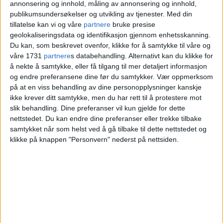
gjøglertrupp på Akershus
annonsering og innhold, måling av annonsering og innhold,
publikumsundersøkelser og utvikling av tjenester.
Med din
festning. Her er deres vurdering
tillatelse kan vi og våre
partnere
bruke presise
geolokaliseringsdata og identifikasjon gjennom enhetsskanning.
Du kan, som beskrevet ovenfor, klikke for å samtykke til våre og
våre 1731
partnere
s databehandling. Alternativt kan du klikke for
å nekte å samtykke, eller få tilgang til mer detaljert informasjon
og endre preferansene dine før du samtykker.
Vær oppmerksom
på at en viss behandling av dine personopplysninger kanskje
ikke krever ditt samtykke, men du har rett til å protestere mot
slik behandling. Dine preferanser vil kun gjelde for dette
nettstedet. Du kan endre dine preferanser eller trekke tilbake
samtykket når som helst ved å gå tilbake til dette nettstedet og
klikke på knappen "Personvern" nederst på nettsiden.
Her er søkerne til
rektorstillingen ved
Kunsthøgskolen. Blant
søkerne er en operasjef, en