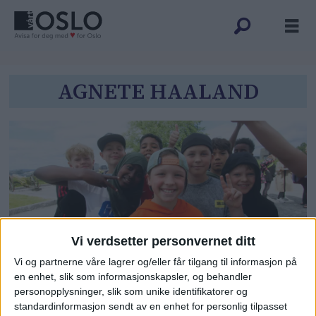
Tag:
AGNETE HAALAND
agnete
haaland
Vi verdsetter personvernet ditt
Vi og partnerne våre lagrer og/eller får tilgang til informasjon på
Elevene fra Sagene skoles 5A var
en enhet, slik som informasjonskapsler, og behandler
personopplysninger, slik som unike identifikatorer og
med som konsulenter for
standardinformasjon sendt av en enhet for personlig tilpasset