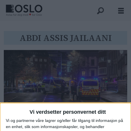
Tag:
ABDI ASSIS JAILAANI
abdi
assis
jailaani
Vi verdsetter personvernet ditt
Mann dømt til 16 års forvaring
Vi og partnerne våre lagrer og/eller får tilgang til informasjon på
for skytedrap på åpen gate på
en enhet, slik som informasjonskapsler, og behandler