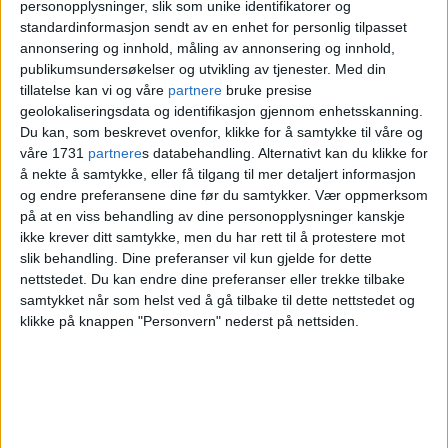
Grønland
personopplysninger, slik som unike identifikatorer og
standardinformasjon sendt av en enhet for personlig tilpasset
annonsering og innhold, måling av annonsering og innhold,
publikumsundersøkelser og utvikling av tjenester.
Med din
tillatelse kan vi og våre
partnere
bruke presise
geolokaliseringsdata og identifikasjon gjennom enhetsskanning.
Du kan, som beskrevet ovenfor, klikke for å samtykke til våre og
våre 1731
partnere
s databehandling. Alternativt kan du klikke for
å nekte å samtykke, eller få tilgang til mer detaljert informasjon
og endre preferansene dine før du samtykker.
Vær oppmerksom
på at en viss behandling av dine personopplysninger kanskje
ikke krever ditt samtykke, men du har rett til å protestere mot
slik behandling. Dine preferanser vil kun gjelde for dette
Kåre Arvid (60) og Jon Erik
nettstedet. Du kan endre dine preferanser eller trekke tilbake
samtykket når som helst ved å gå tilbake til dette nettstedet og
(54) ble skutt og drept
klikke på knappen "Personvern" nederst på nettsiden.
utenfor Per på hjørnet. Her
er oversikten over drapene i
Oslo i fjor