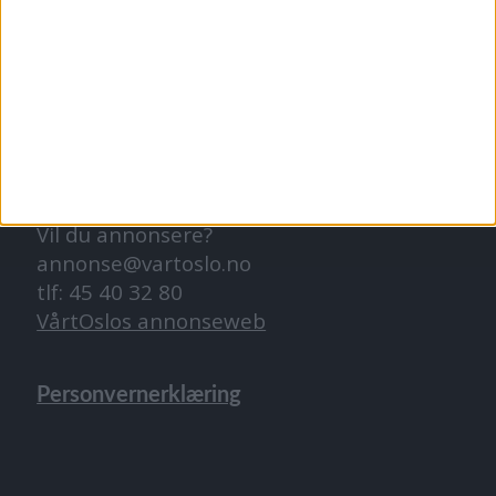
tips@vartoslo.no
ABONNEMENT
abonnement@vartoslo.no
ANNONSERING
Vil du annonsere?
annonse@vartoslo.no
tlf: 45 40 32 80
VårtOslos annonseweb
Personvernerklæring