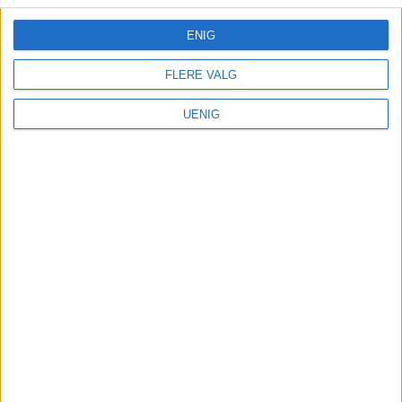
ENIG
FLERE VALG
UENIG
VårtOslo er avisa for deg med hjerte for
Oslo. Vi forteller historiene fra
hverdagslivet i Oslo, fra der du bor, jobber
og går på skole.
KONTAKT OSS
Redaktør, Vegard Velle
redaktor@vartoslo.no,
tlf: 93 25 68 32
TIPS OSS