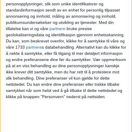
personopplysninger, slik som unike identifikatorer og
Riverside Ungdomshus ligger på Grønland,
standardinformasjon sendt av en enhet for personlig tilpasset
annonsering og innhold, måling av annonsering og innhold,
med Akerselva på den ene siden og
publikumsundersøkelser og utvikling av tjenester.
Med din
Olafiagangen på den andre. Ungdomshusets
tillatelse kan vi og våre
partnere
bruke presise
geolokaliseringsdata og identifikasjon gjennom enhetsskanning.
formål og visjon er å bidra til
Du kan, som beskrevet ovenfor, klikke for å samtykke til våre og
våre 1733
partnere
s databehandling. Alternativt kan du klikke for
selvstendiggjøring av ungdom. Stedet er
å nekte å samtykke, eller få tilgang til mer detaljert informasjon
for ungdom som er mellom 15 og 23 år.
og endre preferansene dine før du samtykker.
Vær oppmerksom
på at en viss behandling av dine personopplysninger kanskje
ikke krever ditt samtykke, men du har rett til å protestere mot
slik behandling. Dine preferanser vil kun gjelde for dette
nettstedet. Du kan endre dine preferanser eller trekke tilbake
samtykket når som helst ved å gå tilbake til dette nettstedet og
klikke på knappen "Personvern" nederst på nettsiden.