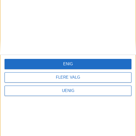
Røaveien 29, 21.500.000 kroner
Fem billigste på Røa:
1.
Røahagan 1C
, 1.700.000 kroner 2.
Røahagan 1C, 2.150.000 kroner 3.
Søndre
Rød 1A
, 2.250.000 kroner 4.
Røahagan 1C
,
ENIG
2.805.000 kroner 5. Røahagan 1C,
FLERE VALG
3.300.000 kroner
UENIG
Sørkedalsveien 307 er nummer 36 på
denne listen.
Derfor publiserer vi boligsakene
Opplysningene i artiklene om boligsalg er hentet i