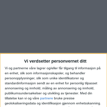
Vi verdsetter personvernet ditt
Se hva denne boligen i
Vi og partnerne våre lagrer og/eller får tilgang til informasjon på
en enhet, slik som informasjonskapsler, og behandler
Sørkedalsveien på Røa
personopplysninger, slik som unike identifikatorer og
standardinformasjon sendt av en enhet for personlig tilpasset
annonsering og innhold, måling av annonsering og innhold,
ble solgt for
publikumsundersøkelser og utvikling av tjenester.
Med din
tillatelse kan vi og våre
partnere
bruke presise
geolokaliseringsdata og identifikasjon gjennom enhetsskanning.
Blokkleilighet på Røa solgt fra Domus Invest