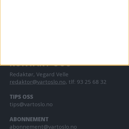
VårtOslo er avisa for deg med hjerte for
Oslo. Vi forteller historiene fra
hverdagslivet i Oslo, fra der du bor, jobber
og går på skole.
KONTAKT OSS
Redaktør, Vegard Velle
redaktor@vartoslo.no,
tlf: 93 25 68 32
TIPS OSS
tips@vartoslo.no
ABONNEMENT
abonnement@vartoslo.no