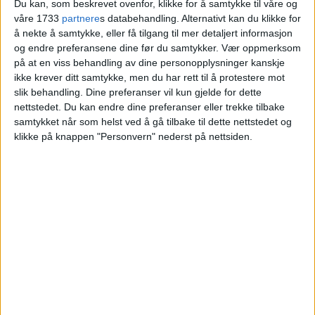
Du kan, som beskrevet ovenfor, klikke for å samtykke til våre og
AS til Kristin Eftestøl.
våre 1733
partnere
s databehandling. Alternativt kan du klikke for
å nekte å samtykke, eller få tilgang til mer detaljert informasjon
og endre preferansene dine før du samtykker.
Vær oppmerksom
VårtOslo
på at en viss behandling av dine personopplysninger kanskje
ikke krever ditt samtykke, men du har rett til å protestere mot
slik behandling. Dine preferanser vil kun gjelde for dette
04.07.2026 - 09:14
nettstedet. Du kan endre dine preferanser eller trekke tilbake
PUBLISERT
samtykket når som helst ved å gå tilbake til dette nettstedet og
klikke på knappen "Personvern" nederst på nettsiden.
Nylig ble salget av leiligheten med
adressen Sørkedalsveien 307 på Røa
tinglyst.
Domus Invest AS solgte eiendommen til