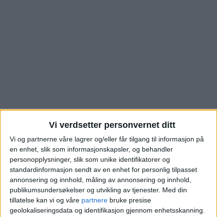
Vi verdsetter personvernet ditt
Se hva de nye eierne
Vi og partnerne våre lagrer og/eller får tilgang til informasjon på
en enhet, slik som informasjonskapsler, og behandler
måtte bla opp for
personopplysninger, slik som unike identifikatorer og
standardinformasjon sendt av en enhet for personlig tilpasset
denne boligen i Aslaug
annonsering og innhold, måling av annonsering og innhold,
publikumsundersøkelser og utvikling av tjenester.
Med din
tillatelse kan vi og våre
partnere
bruke presise
Vaas veg på Bogstad
geolokaliseringsdata og identifikasjon gjennom enhetsskanning.