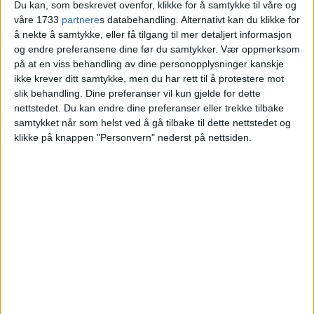
Du kan, som beskrevet ovenfor, klikke for å samtykke til våre og
våre 1733
partnere
s databehandling. Alternativt kan du klikke for
Villa på Bogstad skiftet eiere fra Caroline
å nekte å samtykke, eller få tilgang til mer detaljert informasjon
Lorentzen til Andreas Westby Hogstad og
og endre preferansene dine før du samtykker.
Vær oppmerksom
Helene Birkeland.
på at en viss behandling av dine personopplysninger kanskje
ikke krever ditt samtykke, men du har rett til å protestere mot
slik behandling. Dine preferanser vil kun gjelde for dette
VårtOslo
nettstedet. Du kan endre dine preferanser eller trekke tilbake
samtykket når som helst ved å gå tilbake til dette nettstedet og
klikke på knappen "Personvern" nederst på nettsiden.
04.07.2026 - 09:20
PUBLISERT
Eneboligen i Aslaug Vaas veg 2 på
Bogstad har skiftet hender.