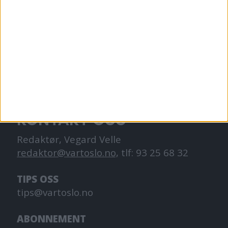
VårtOslo er avisa for deg med hjerte for
Oslo. Vi forteller historiene fra
hverdagslivet i Oslo, fra der du bor, jobber
og går på skole.
KONTAKT OSS
Redaktør, Vegard Velle
redaktor@vartoslo.no,
tlf: 93 25 68 32
TIPS OSS
tips@vartoslo.no
ABONNEMENT