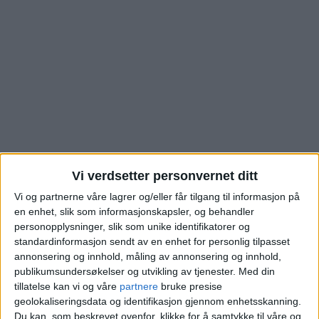
Vi verdsetter personvernet ditt
Lybekkveien: Se hva
Vi og partnerne våre lagrer og/eller får tilgang til informasjon på
en enhet, slik som informasjonskapsler, og behandler
personopplysninger, slik som unike identifikatorer og
denne Hovseter-
standardinformasjon sendt av en enhet for personlig tilpasset
annonsering og innhold, måling av annonsering og innhold,
boligen gikk for
publikumsundersøkelser og utvikling av tjenester.
Med din
tillatelse kan vi og våre
partnere
bruke presise
geolokaliseringsdata og identifikasjon gjennom enhetsskanning.
Blokkleilighet på Hovseter skiftet eier fra
Du kan, som beskrevet ovenfor, klikke for å samtykke til våre og