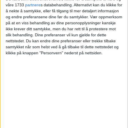
Bente Tomter til Hanne Horten.
våre 1733
partnere
s databehandling. Alternativt kan du klikke for
å nekte å samtykke, eller få tilgang til mer detaljert informasjon
og endre preferansene dine før du samtykker.
Vær oppmerksom
VårtOslo
på at en viss behandling av dine personopplysninger kanskje
ikke krever ditt samtykke, men du har rett til å protestere mot
slik behandling. Dine preferanser vil kun gjelde for dette
nettstedet. Du kan endre dine preferanser eller trekke tilbake
04.07.2026 - 09:15
PUBLISERT
samtykket når som helst ved å gå tilbake til dette nettstedet og
klikke på knappen "Personvern" nederst på nettsiden.
Lybekkveien 50A på Hovseter er nylig
solgt. Kjøper la 3.950.000 kroner på
bordet for å sikre eiendommen.
Leiligheten er fra 1963 og har et