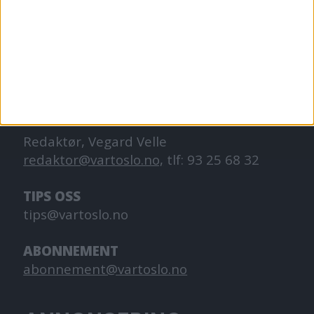
VårtOslo er avisa for deg med hjerte for
Oslo. Vi forteller historiene fra
hverdagslivet i Oslo, fra der du bor, jobber
og går på skole.
KONTAKT OSS
Redaktør, Vegard Velle
redaktor@vartoslo.no,
tlf: 93 25 68 32
TIPS OSS
tips@vartoslo.no
ABONNEMENT
abonnement@vartoslo.no