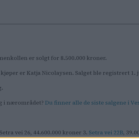
olmenkollen er solgt for 8.500.000 kroner.
jøper er Katja Nicolaysen. Salget ble registrert 1. j
g.
lg i nærområdet?
Du finner alle de siste salgene i V
 Setra vei 26, 44.600.000 kroner 3.
Setra vei 22B
, 39.0