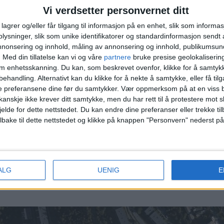
10A
, 36.000.000 kroner
Vi verdsetter personvernet ditt
lagrer og/eller får tilgang til informasjon på en enhet, slik som informa
ysninger, slik som unike identifikatorer og standardinformasjon sendt 
annonsering og innhold, måling av annonsering og innhold, publikumsu
r 2. Olaf Bulls vei 23, 4.250.000 kroner 3. Olaf Bulls 
.
Med din tillatelse kan vi og våre
partnere
bruke presise geolokaliserin
 Olaf Bulls vei 21, 4.400.000 kroner
om enhetsskanning. Du kan, som beskrevet ovenfor, klikke for å samtykk
behandling. Alternativt kan du klikke for å nekte å samtykke, eller få tilga
e preferansene dine før du samtykker.
Vær oppmerksom på at en viss b
 denne listen.
anskje ikke krever ditt samtykke, men du har rett til å protestere mot s
jelde for dette nettstedet. Du kan endre dine preferanser eller trekke t
t ni andre boliger i 200 meters avstand fra denne e
ilbake til dette nettstedet og klikke på knappen "Personvern" nederst på
00.000 kroner.
t i åpne, offentlige data, og er av allmenn interesse for leserne av 
ALG
UENIG
E
lsett og artikkelmaler. Den publiseres derfor uten menneskelig godkj