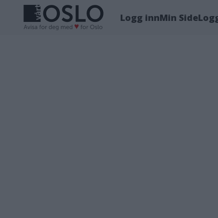
Logg inn
Min Side
Log