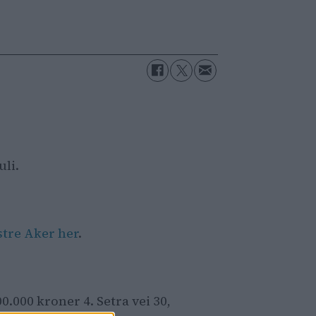
uli.
estre Aker her
.
00.000 kroner 4. Setra vei 30,