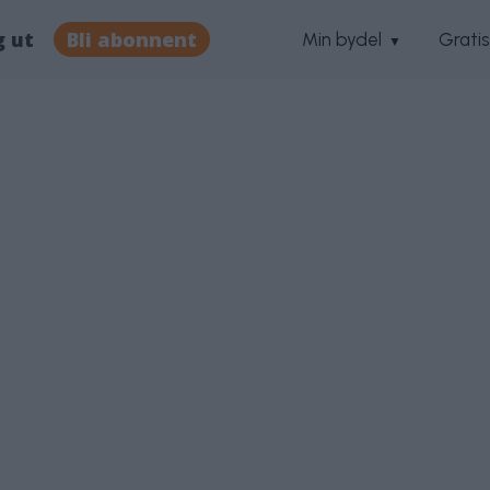
g ut
Bli abonnent
Min bydel
Grati