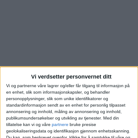
Vi verdsetter personvernet ditt
Boligen i Ullveien på
Vi og partnerne våre lagrer og/eller får tilgang til informasjon på
en enhet, slik som informasjonskapsler, og behandler
personopplysninger, slik som unike identifikatorer og
Voksenkollen er 120
standardinformasjon sendt av en enhet for personlig tilpasset
annonsering og innhold, måling av annonsering og innhold,
kvadratmeter. Se hva
publikumsundersøkelser og utvikling av tjenester.
Med din
tillatelse kan vi og våre
partnere
bruke presise
den nettopp er solgt
geolokaliseringsdata og identifikasjon gjennom enhetsskanning.
Du kan, som beskrevet ovenfor, klikke for å samtykke til våre og