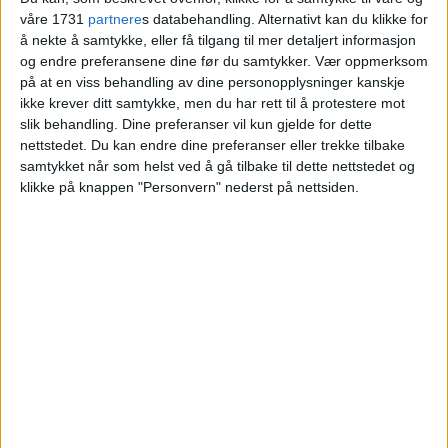
for
våre 1731
partnere
s databehandling. Alternativt kan du klikke for
å nekte å samtykke, eller få tilgang til mer detaljert informasjon
og endre preferansene dine før du samtykker.
Vær oppmerksom
Blokkleilighet på Voksenkollen solgt fra
på at en viss behandling av dine personopplysninger kanskje
ikke krever ditt samtykke, men du har rett til å protestere mot
Peer Stian Moth Teigland og Fredrikke
slik behandling. Dine preferanser vil kun gjelde for dette
Moth Teigland til Eric Joel Nyström og
nettstedet. Du kan endre dine preferanser eller trekke tilbake
Jenny Regine Gulliksen.
samtykket når som helst ved å gå tilbake til dette nettstedet og
klikke på knappen "Personvern" nederst på nettsiden.
VårtOslo
01.07.2026 - 09:12
PUBLISERT
En leilighet i Ullveien 30 på Voksenkollen