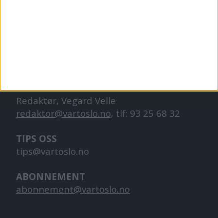
VårtOslo er avisa for deg med hjerte for
Oslo. Vi forteller historiene fra
hverdagslivet i Oslo, fra der du bor, jobber
og går på skole.
KONTAKT OSS
Redaktør, Vegard Velle
redaktor@vartoslo.no,
tlf: 93 25 68 32
TIPS OSS
tips@vartoslo.no
ABONNEMENT
abonnement@vartoslo.no