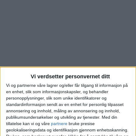
Vi verdsetter personvernet ditt
Se hva leilighet i
Vi og partnerne våre lagrer og/eller får tilgang til informasjon på
en enhet, slik som informasjonskapsler, og behandler
Elmholt allé på Hoff
personopplysninger, slik som unike identifikatorer og
standardinformasjon sendt av en enhet for personlig tilpasset
annonsering og innhold, måling av annonsering og innhold,
gikk for. Se alle salg i
publikumsundersøkelser og utvikling av tjenester.
Med din
tillatelse kan vi og våre
partnere
bruke presise
området
geolokaliseringsdata og identifikasjon gjennom enhetsskanning.