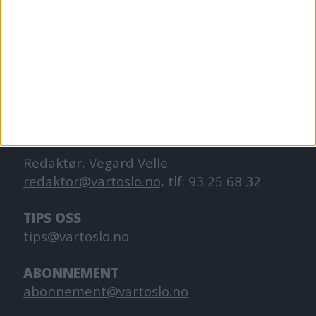
VårtOslo er avisa for deg med hjerte for
Oslo. Vi forteller historiene fra
hverdagslivet i Oslo, fra der du bor, jobber
og går på skole.
KONTAKT OSS
Redaktør, Vegard Velle
redaktor@vartoslo.no,
tlf: 93 25 68 32
TIPS OSS
tips@vartoslo.no
ABONNEMENT
abonnement@vartoslo.no