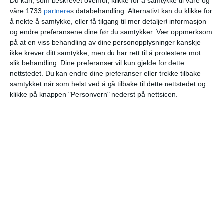
Du kan, som beskrevet ovenfor, klikke for å samtykke til våre og
våre 1733
partnere
s databehandling. Alternativt kan du klikke for
Blokkleilighet på Hoff solgt fra Renate Kihle
å nekte å samtykke, eller få tilgang til mer detaljert informasjon
Bergsmo og Anders Kihle Bergsmo til Selma
og endre preferansene dine før du samtykker.
Vær oppmerksom
Bergstad Hellum og Oscar Lauritsen
på at en viss behandling av dine personopplysninger kanskje
ikke krever ditt samtykke, men du har rett til å protestere mot
Torgersen.
slik behandling. Dine preferanser vil kun gjelde for dette
nettstedet. Du kan endre dine preferanser eller trekke tilbake
VårtOslo
samtykket når som helst ved å gå tilbake til dette nettstedet og
klikke på knappen "Personvern" nederst på nettsiden.
27.06.2026 - 09:10
PUBLISERT
Leiligheten i Elmholt allé 13 på Hoff ble
nylig solgt for 9.325.000 kroner.