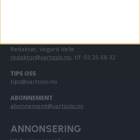
hverdagslivet i Oslo, fra der du bor, jobber
og går på skole.
KONTAKT OSS
Redaktør, Vegard Velle
redaktor@vartoslo.no,
tlf: 93 25 68 32
TIPS OSS
tips@vartoslo.no
ABONNEMENT
abonnement@vartoslo.no
ANNONSERING