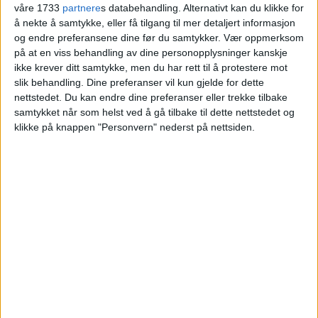
våre 1733
partnere
s databehandling. Alternativt kan du klikke for
Kåre Hagen til Lise H. Leroy Wilhelmsen og
å nekte å samtykke, eller få tilgang til mer detaljert informasjon
Karl Hagen Bjurstrøm.
og endre preferansene dine før du samtykker.
Vær oppmerksom
på at en viss behandling av dine personopplysninger kanskje
ikke krever ditt samtykke, men du har rett til å protestere mot
VårtOslo
slik behandling. Dine preferanser vil kun gjelde for dette
nettstedet. Du kan endre dine preferanser eller trekke tilbake
samtykket når som helst ved å gå tilbake til dette nettstedet og
08.07.2026 - 09:09
PUBLISERT
klikke på knappen "Personvern" nederst på nettsiden.
En leilighet i Møllefaret 10B på
Lysejordet er solgt for 8.750.000 kroner.
Salget ble registrert 3. juli. Selger er Kåre