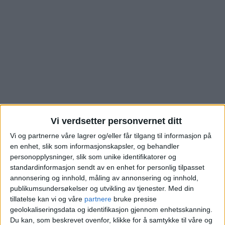
Vi verdsetter personvernet ditt
Vi og partnerne våre lagrer og/eller får tilgang til informasjon på
Se hva denne boligen i
en enhet, slik som informasjonskapsler, og behandler
personopplysninger, slik som unike identifikatorer og
Møllefaret på
standardinformasjon sendt av en enhet for personlig tilpasset
annonsering og innhold, måling av annonsering og innhold,
Lysejordet gikk for
publikumsundersøkelser og utvikling av tjenester.
Med din
tillatelse kan vi og våre
partnere
bruke presise
geolokaliseringsdata og identifikasjon gjennom enhetsskanning.
Blokkleilighet på Lysejordet skiftet eiere fra
Du kan, som beskrevet ovenfor, klikke for å samtykke til våre og