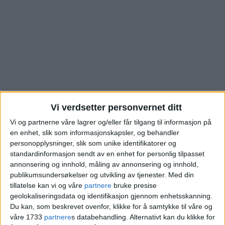
Vi verdsetter personvernet ditt
Vi og partnerne våre lagrer og/eller får tilgang til informasjon på
en enhet, slik som informasjonskapsler, og behandler
Se hva leilighet i
personopplysninger, slik som unike identifikatorer og
standardinformasjon sendt av en enhet for personlig tilpasset
Stovnerlia på Stovner
annonsering og innhold, måling av annonsering og innhold,
publikumsundersøkelser og utvikling av tjenester.
Med din
tillatelse kan vi og våre
partnere
bruke presise
gikk for. Se alle salg i
geolokaliseringsdata og identifikasjon gjennom enhetsskanning.
Du kan, som beskrevet ovenfor, klikke for å samtykke til våre og
området
våre 1733
partnere
s databehandling. Alternativt kan du klikke for