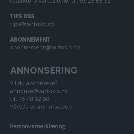
redaktor@vartoslo.no,
tlf: 93 25 68 32
TIPS OSS
tips@vartoslo.no
ABONNEMENT
abonnement@vartoslo.no
ANNONSERING
Vil du annonsere?
annonse@vartoslo.no
tlf: 45 40 32 80
VårtOslos annonseweb
Personvernerklæring