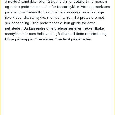
å nekte å samtykke, eller få tilgang til mer detaljert informasjon
og endre preferansene dine før du samtykker.
Vær oppmerksom
Blokkleilighet på Stovner gikk for 4,3
på at en viss behandling av dine personopplysninger kanskje
millioner.
ikke krever ditt samtykke, men du har rett til å protestere mot
slik behandling. Dine preferanser vil kun gjelde for dette
nettstedet. Du kan endre dine preferanser eller trekke tilbake
VårtOslo
samtykket når som helst ved å gå tilbake til dette nettstedet og
klikke på knappen "Personvern" nederst på nettsiden.
06.05.2026 - 09:09
PUBLISERT
Stovnerlia 25 på Stovner er nylig solgt.
Kjøper la 4.300.000 kroner på bordet for å
sikre eiendommen.