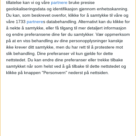
tillatelse kan vi og våre
partnere
bruke presise
geolokaliseringsdata og identifikasjon gjennom enhetsskanning.
Blokkleilighet på Stovner gikk for 2,2
Du kan, som beskrevet ovenfor, klikke for å samtykke til våre og
millioner.
våre 1733
partnere
s databehandling. Alternativt kan du klikke for
å nekte å samtykke, eller få tilgang til mer detaljert informasjon
og endre preferansene dine før du samtykker.
Vær oppmerksom
VårtOslo
på at en viss behandling av dine personopplysninger kanskje
ikke krever ditt samtykke, men du har rett til å protestere mot
slik behandling. Dine preferanser vil kun gjelde for dette
11.03.2026 - 09:02
nettstedet. Du kan endre dine preferanser eller trekke tilbake
PUBLISERT
samtykket når som helst ved å gå tilbake til dette nettstedet og
klikke på knappen "Personvern" nederst på nettsiden.
En leilighet på Stovner Senter 1 på
Stovner er solgt for 2.230.000 kroner.
Selger er Abdulmatin Alizada, og kjøper