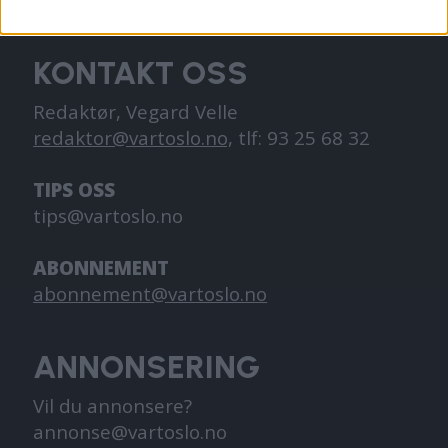
og går på skole.
KONTAKT OSS
Redaktør, Vegard Velle
redaktor@vartoslo.no,
tlf: 93 25 68 32
TIPS OSS
tips@vartoslo.no
ABONNEMENT
abonnement@vartoslo.no
ANNONSERING
Vil du annonsere?
annonse@vartoslo.no