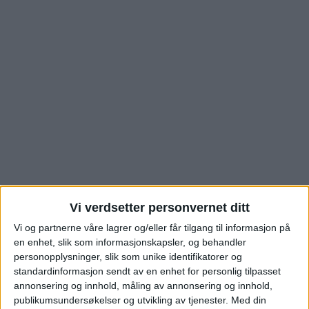
Ny bolighandel i
Vi verdsetter personvernet ditt
Stovner Senter på
Vi og partnerne våre lagrer og/eller får tilgang til informasjon på
en enhet, slik som informasjonskapsler, og behandler
Stovner – se
personopplysninger, slik som unike identifikatorer og
standardinformasjon sendt av en enhet for personlig tilpasset
annonsering og innhold, måling av annonsering og innhold,
salgssummen
publikumsundersøkelser og utvikling av tjenester.
Med din