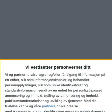
Vi verdsetter personvernet ditt
Karl Andersens vei på
Vi og partnerne våre lagrer og/eller får tilgang til informasjon på
en enhet, slik som informasjonskapsler, og behandler
Høybråten: Se hva de
personopplysninger, slik som unike identifikatorer og
standardinformasjon sendt av en enhet for personlig tilpasset
nye eierne måtte legge
annonsering og innhold, måling av annonsering og innhold,
publikumsundersøkelser og utvikling av tjenester.
Med din
på bordet for 106
tillatelse kan vi og våre
partnere
bruke presise
geolokaliseringsdata og identifikasjon gjennom enhetsskanning.