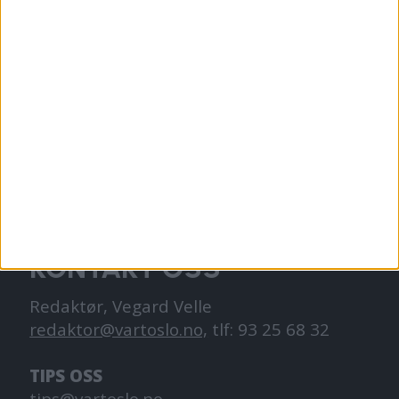
VårtOslo er avisa for deg med hjerte for
Oslo. Vi forteller historiene fra
hverdagslivet i Oslo, fra der du bor, jobber
og går på skole.
KONTAKT OSS
Redaktør, Vegard Velle
redaktor@vartoslo.no,
tlf: 93 25 68 32
TIPS OSS