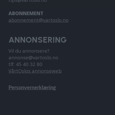
tips@vartoslo.no
ABONNEMENT
abonnement@vartoslo.no
ANNONSERING
Vil du annonsere?
annonse@vartoslo.no
tlf: 45 40 32 80
VårtOslos annonseweb
Personvernerklæring