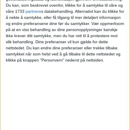
kvadratmeter
Du kan, som beskrevet ovenfor, klikke for å samtykke til våre og
våre 1733
partnere
s databehandling. Alternativt kan du klikke for
å nekte å samtykke, eller få tilgang til mer detaljert informasjon
Rekkehuskjede på Høybråten solgt fra
og endre preferansene dine før du samtykker.
Vær oppmerksom
på at en viss behandling av dine personopplysninger kanskje
Raymond Sjøgren og Hanne Kristin Myrvang
ikke krever ditt samtykke, men du har rett til å protestere mot
til Meloni De Zilva Pedersen og Emil
slik behandling. Dine preferanser vil kun gjelde for dette
Hammerbekk Pedersen.
nettstedet. Du kan endre dine preferanser eller trekke tilbake
samtykket når som helst ved å gå tilbake til dette nettstedet og
klikke på knappen "Personvern" nederst på nettsiden.
VårtOslo
04.07.2026 - 09:07
PUBLISERT
Huset i Karl Andersens vei 115 på