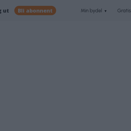
g ut
Bli abonnent
Min bydel
Grati