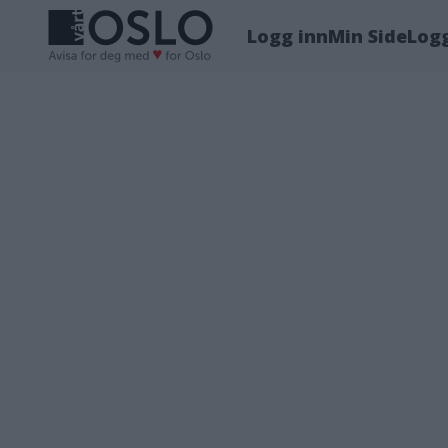
Logg inn
Min Side
Log