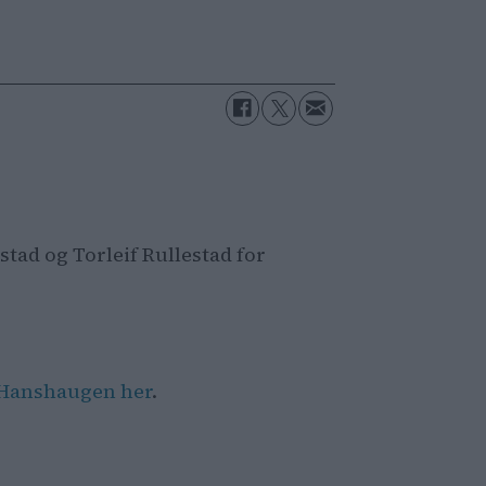
stad og Torleif Rullestad for
St.Hanshaugen her
.