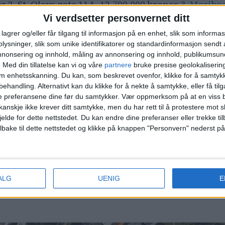
r 2. St. Olavs gate 11A, 12.700.000 kroner 3.
Mariboe
Vi verdsetter personvernet ditt
5. St. Olavs gate 11A, 11.300.000 kroner
lagrer og/eller får tilgang til informasjon på en enhet, slik som informa
ysninger, slik som unike identifikatorer og standardinformasjon sendt 
annonsering og innhold, måling av annonsering og innhold, publikumsu
.
Med din tillatelse kan vi og våre
partnere
bruke presise geolokaliserin
kroner 2. Langes gate 6, 2.620.000 kroner 3. Nordahl
om enhetsskanning. Du kan, som beskrevet ovenfor, klikke for å samtykk
roner 5. Calmeyers gate 9C, 2.892.000 kroner
behandling. Alternativt kan du klikke for å nekte å samtykke, eller få tilga
e preferansene dine før du samtykker.
Vær oppmerksom på at en viss b
denne listen.
anskje ikke krever ditt samtykke, men du har rett til å protestere mot s
jelde for dette nettstedet. Du kan endre dine preferanser eller trekke t
ilbake til dette nettstedet og klikke på knappen "Personvern" nederst på
t 44 andre boliger i 200 meters avstand fra denne e
.200.000 kroner.
ALG
UENIG
E
t i åpne, offentlige data, og er av allmenn interesse for leserne av 
lsett og artikkelmaler. Den publiseres derfor uten menneskelig godkj