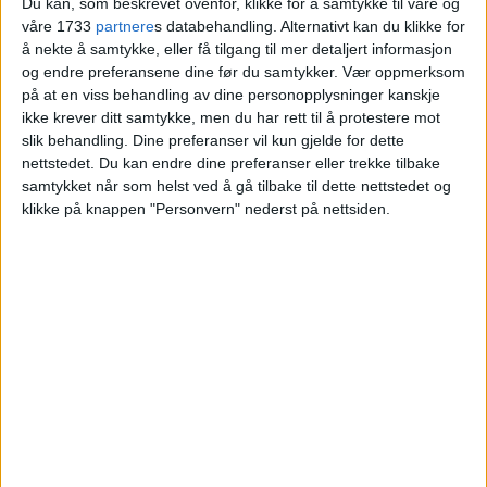
Du kan, som beskrevet ovenfor, klikke for å samtykke til våre og
våre 1733
partnere
s databehandling. Alternativt kan du klikke for
Blokkleilighet på Fredensborg skiftet eiere
å nekte å samtykke, eller få tilgang til mer detaljert informasjon
fra Eirik Sårheim til Bendik Sollie Strand og
og endre preferansene dine før du samtykker.
Vær oppmerksom
Elisabeth Brøvig Ellefsen.
på at en viss behandling av dine personopplysninger kanskje
ikke krever ditt samtykke, men du har rett til å protestere mot
slik behandling. Dine preferanser vil kun gjelde for dette
VårtOslo
nettstedet. Du kan endre dine preferanser eller trekke tilbake
samtykket når som helst ved å gå tilbake til dette nettstedet og
klikke på knappen "Personvern" nederst på nettsiden.
05.07.2026 - 09:11
PUBLISERT
Nylig ble salget av leiligheten med
adressen Wilses gate 8A på Fredensborg
tinglyst.