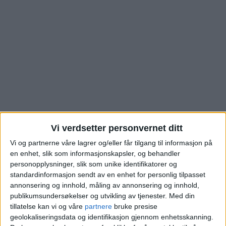
Vi verdsetter personvernet ditt
Se hva kjøperne måtte
Vi og partnerne våre lagrer og/eller får tilgang til informasjon på
en enhet, slik som informasjonskapsler, og behandler
betale for denne
personopplysninger, slik som unike identifikatorer og
standardinformasjon sendt av en enhet for personlig tilpasset
annonsering og innhold, måling av annonsering og innhold,
boligen i Wilses gate
publikumsundersøkelser og utvikling av tjenester.
Med din
tillatelse kan vi og våre
partnere
bruke presise
på Fredensborg
geolokaliseringsdata og identifikasjon gjennom enhetsskanning.