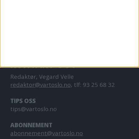
VårtOslo er avisa for deg med hjerte for
Oslo. Vi forteller historiene fra
hverdagslivet i Oslo, fra der du bor, jobber
og går på skole.
KONTAKT OSS
Redaktør, Vegard Velle
redaktor@vartoslo.no,
tlf: 93 25 68 32
TIPS OSS
tips@vartoslo.no
ABONNEMENT
abonnement@vartoslo.no