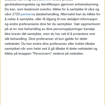
St.Hanshaugen
geolokaliseringsdata og identifikasjon gjennom enhetsskanning.
Du kan, som beskrevet ovenfor, klikke for å samtykke til våre og
våre 1733
partnere
s databehandling. Alternativt kan du klikke for
Blokkleilighet på St.Hanshaugen skiftet eiere
å nekte å samtykke, eller få tilgang til mer detaljert informasjon
og endre preferansene dine før du samtykker.
Vær oppmerksom
fra Katrine Ødeskaug til Aleksander R.
på at en viss behandling av dine personopplysninger kanskje
Simensen og Ingvild Pran.
ikke krever ditt samtykke, men du har rett til å protestere mot
slik behandling. Dine preferanser vil kun gjelde for dette
nettstedet. Du kan endre dine preferanser eller trekke tilbake
VårtOslo
samtykket når som helst ved å gå tilbake til dette nettstedet og
klikke på knappen "Personvern" nederst på nettsiden.
05.07.2026 - 09:09
PUBLISERT
En leilighet i Waldemar Thranes gate 36A