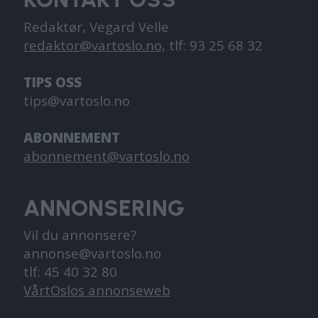
Redaktør, Vegard Velle
redaktor@vartoslo.no,
tlf: 93 25 68 32
TIPS OSS
tips@vartoslo.no
ABONNEMENT
abonnement@vartoslo.no
ANNONSERING
Vil du annonsere?
annonse@vartoslo.no
tlf: 45 40 32 80
VårtOslos annonseweb