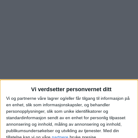
Se hva kjøperne måtte
Vi verdsetter personvernet ditt
Vi og partnerne våre lagrer og/eller får tilgang til informasjon på
betale for denne
en enhet, slik som informasjonskapsler, og behandler
personopplysninger, slik som unike identifikatorer og
boligen i Waldemar
standardinformasjon sendt av en enhet for personlig tilpasset
annonsering og innhold, måling av annonsering og innhold,
Thranes gate på
publikumsundersøkelser og utvikling av tjenester.
Med din
tillatelse kan vi og våre
partnere
bruke presise