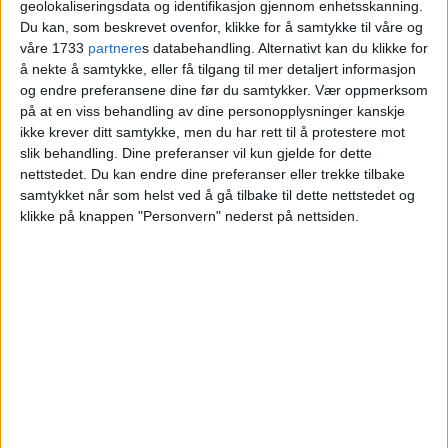
geolokaliseringsdata og identifikasjon gjennom enhetsskanning.
fra Roshanfekr Kayhan Mokri til Madeleine
Du kan, som beskrevet ovenfor, klikke for å samtykke til våre og
Skoog og Didrik Salve Galteland.
våre 1733
partnere
s databehandling. Alternativt kan du klikke for
å nekte å samtykke, eller få tilgang til mer detaljert informasjon
og endre preferansene dine før du samtykker.
Vær oppmerksom
VårtOslo
på at en viss behandling av dine personopplysninger kanskje
ikke krever ditt samtykke, men du har rett til å protestere mot
slik behandling. Dine preferanser vil kun gjelde for dette
nettstedet. Du kan endre dine preferanser eller trekke tilbake
04.07.2026 - 09:11
PUBLISERT
samtykket når som helst ved å gå tilbake til dette nettstedet og
klikke på knappen "Personvern" nederst på nettsiden.
En leilighet i Falbes gate 18C på
St.Hanshaugen er solgt for 9.900.000
kroner.