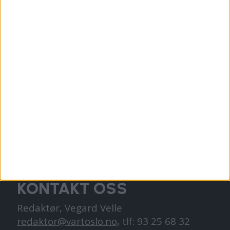
VårtOslo er avisa for deg med hjerte for
Oslo. Vi forteller historiene fra
hverdagslivet i Oslo, fra der du bor, jobber
og går på skole.
KONTAKT OSS
Redaktør, Vegard Velle
redaktor@vartoslo.no,
tlf: 93 25 68 32