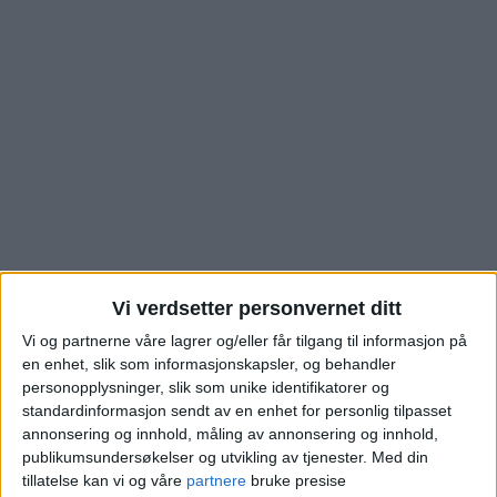
Vi verdsetter personvernet ditt
Se hva denne boligen i
Vi og partnerne våre lagrer og/eller får tilgang til informasjon på
Falbes gate på
en enhet, slik som informasjonskapsler, og behandler
personopplysninger, slik som unike identifikatorer og
standardinformasjon sendt av en enhet for personlig tilpasset
St.Hanshaugen gikk for
annonsering og innhold, måling av annonsering og innhold,
publikumsundersøkelser og utvikling av tjenester.
Med din
tillatelse kan vi og våre
partnere
bruke presise
Blokkleilighet på St.Hanshaugen skiftet eiere