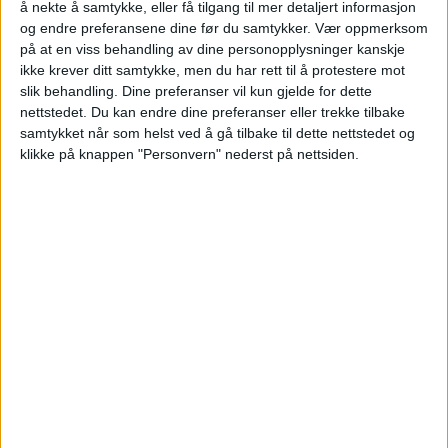
å nekte å samtykke, eller få tilgang til mer detaljert informasjon
Lina Nordland til Grete Camilla Murel og
og endre preferansene dine før du samtykker.
Vær oppmerksom
Kyrre Johannes S. Murel.
på at en viss behandling av dine personopplysninger kanskje
ikke krever ditt samtykke, men du har rett til å protestere mot
slik behandling. Dine preferanser vil kun gjelde for dette
VårtOslo
nettstedet. Du kan endre dine preferanser eller trekke tilbake
samtykket når som helst ved å gå tilbake til dette nettstedet og
klikke på knappen "Personvern" nederst på nettsiden.
04.07.2026 - 09:13
PUBLISERT
Fayes gate 5 på Lindern er nylig solgt.
Kjøper la 5.225.000 kroner på bordet for å
sikre eiendommen.
Selger er Lina Nordland, og kjøpere er