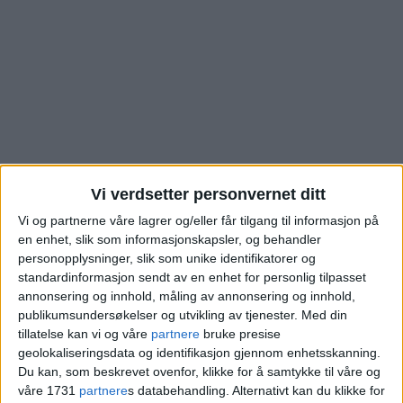
Vi verdsetter personvernet ditt
Vi og partnerne våre lagrer og/eller får tilgang til informasjon på
en enhet, slik som informasjonskapsler, og behandler
Fayes gate: Se hva
personopplysninger, slik som unike identifikatorer og
standardinformasjon sendt av en enhet for personlig tilpasset
denne Lindern-boligen
annonsering og innhold, måling av annonsering og innhold,
publikumsundersøkelser og utvikling av tjenester.
Med din
gikk for
tillatelse kan vi og våre
partnere
bruke presise
geolokaliseringsdata og identifikasjon gjennom enhetsskanning.
Du kan, som beskrevet ovenfor, klikke for å samtykke til våre og
våre 1731
partnere
s databehandling. Alternativt kan du klikke for
Blokkleilighet på Lindern skiftet eiere fra