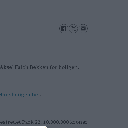
Aksel Falch Bekken for boligen.
St.Hanshaugen her
.
ilestredet Park 22, 10.000.000 kroner