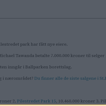
ilestredet park har fått nye eiere.
chael Tawanda betalte 7.000.000 kroner til selger 
heten inngår i Ballparken borettslag.
lg i nærområdet?
Du finner alle de siste salgene i 
kroner 2.
Pilestredet Park 15
, 10.460.000 kroner 3. P