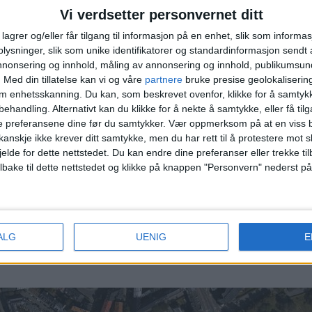
oner 5. Pilestredet Park 19, 9.550.000 kroner
Vi verdsetter personvernet ditt
lagrer og/eller får tilgang til informasjon på en enhet, slik som informa
å denne listen.
ysninger, slik som unike identifikatorer og standardinformasjon sendt 
annonsering og innhold, måling av annonsering og innhold, publikumsu
.
Med din tillatelse kan vi og våre
partnere
bruke presise geolokaliserin
om enhetsskanning. Du kan, som beskrevet ovenfor, klikke for å samtykk
roner 2. Pilestredet Park 13F, 3.000.000 kroner 3. P
behandling. Alternativt kan du klikke for å nekte å samtykke, eller få tilga
e preferansene dine før du samtykker.
Vær oppmerksom på at en viss b
roner 5. Pilestredet Park 12B, 3.600.000 kroner
anskje ikke krever ditt samtykke, men du har rett til å protestere mot s
jelde for dette nettstedet. Du kan endre dine preferanser eller trekke t
t 134 andre boliger i 200 meters avstand fra denne 
ilbake til dette nettstedet og klikke på knappen "Personvern" nederst på
0.000 kroner.
t i åpne, offentlige data, og er av allmenn interesse for leserne av 
ALG
UENIG
E
lsett og artikkelmaler. Den publiseres derfor uten menneskelig godkj