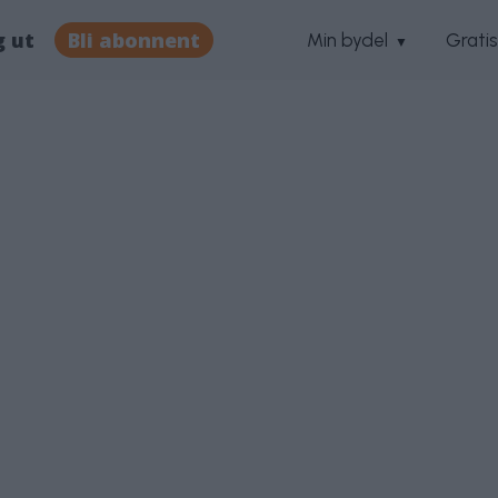
g ut
Bli abonnent
Min bydel
Grati