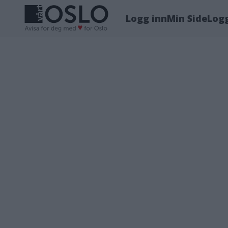
Logg inn
Min Side
Log