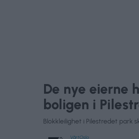
De nye eierne h
boligen i Pilest
Blokkleilighet i Pilestredet park
VårtOslo