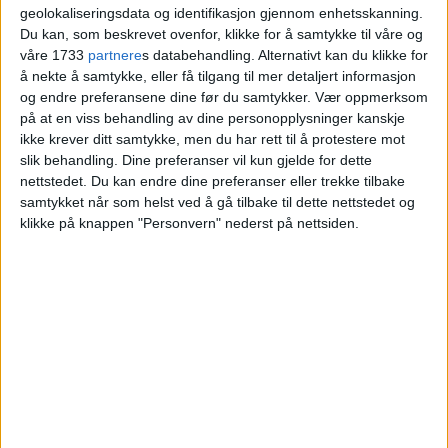
geolokaliseringsdata og identifikasjon gjennom enhetsskanning.
Blokkleilighet på St.Hanshaugen solgt fra
Du kan, som beskrevet ovenfor, klikke for å samtykke til våre og
våre 1733
partnere
s databehandling. Alternativt kan du klikke for
Andreas Runde og Andrea Harjo til Elise
å nekte å samtykke, eller få tilgang til mer detaljert informasjon
Torstensen og Lars Svensen.
og endre preferansene dine før du samtykker.
Vær oppmerksom
på at en viss behandling av dine personopplysninger kanskje
ikke krever ditt samtykke, men du har rett til å protestere mot
VårtOslo
slik behandling. Dine preferanser vil kun gjelde for dette
nettstedet. Du kan endre dine preferanser eller trekke tilbake
samtykket når som helst ved å gå tilbake til dette nettstedet og
05.07.2026 - 09:13
klikke på knappen "Personvern" nederst på nettsiden.
PUBLISERT
En leilighet i Bergstien 10 på
St.Hanshaugen er solgt for 9.200.000
kroner.