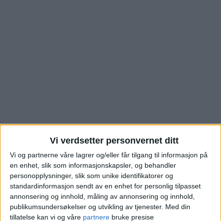
Boligkjøp i Bergstien på
Vi verdsetter personvernet ditt
Vi og partnerne våre lagrer og/eller får tilgang til informasjon på
St.Hanshaugen i øvre
en enhet, slik som informasjonskapsler, og behandler
personopplysninger, slik som unike identifikatorer og
prisklasse: se hva
standardinformasjon sendt av en enhet for personlig tilpasset
annonsering og innhold, måling av annonsering og innhold,
kjøperne måtte ut med
publikumsundersøkelser og utvikling av tjenester.
Med din
tillatelse kan vi og våre
partnere
bruke presise