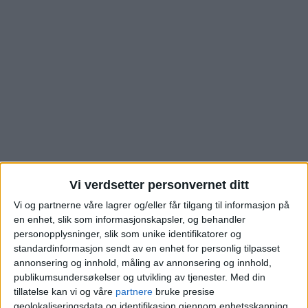
Vi verdsetter personvernet ditt
Se hva denne boligen i
Vi og partnerne våre lagrer og/eller får tilgang til informasjon på
en enhet, slik som informasjonskapsler, og behandler
Brunas vei på
personopplysninger, slik som unike identifikatorer og
standardinformasjon sendt av en enhet for personlig tilpasset
Mortensrud ble kjøpt
annonsering og innhold, måling av annonsering og innhold,
publikumsundersøkelser og utvikling av tjenester.
Med din
for
tillatelse kan vi og våre
partnere
bruke presise
geolokaliseringsdata og identifikasjon gjennom enhetsskanning.