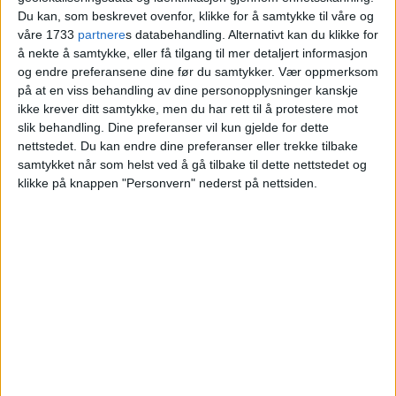
Du kan, som beskrevet ovenfor, klikke for å samtykke til våre og
Blokkleilighet på Mortensrud skiftet eier fra
våre 1733
partnere
s databehandling. Alternativt kan du klikke for
Dag Thurn-Basberg til Priyanshu Arora.
å nekte å samtykke, eller få tilgang til mer detaljert informasjon
og endre preferansene dine før du samtykker.
Vær oppmerksom
på at en viss behandling av dine personopplysninger kanskje
VårtOslo
ikke krever ditt samtykke, men du har rett til å protestere mot
slik behandling. Dine preferanser vil kun gjelde for dette
nettstedet. Du kan endre dine preferanser eller trekke tilbake
samtykket når som helst ved å gå tilbake til dette nettstedet og
24.06.2026 - 09:04
PUBLISERT
klikke på knappen "Personvern" nederst på nettsiden.
Leiligheten i Brunas vei 103 på
Mortensrud har skiftet hender.
Kjøperen Priyanshu Arora betalte