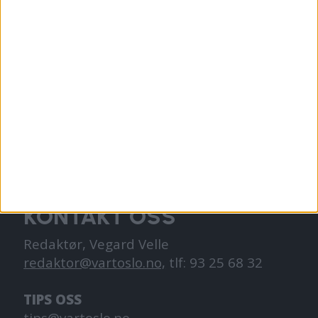
VårtOslo er avisa for deg med hjerte for
Oslo. Vi forteller historiene fra
hverdagslivet i Oslo, fra der du bor, jobber
og går på skole.
KONTAKT OSS
Redaktør, Vegard Velle
redaktor@vartoslo.no,
tlf: 93 25 68 32
TIPS OSS
tips@vartoslo.no