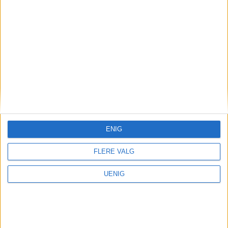
Nordre Dals vei 36, 9.200.000 kroner 5.
Olasrudveien 79, 8.870.000 kroner
Fem billigste på Mortensrud:
1. Tjernlia 45, 1.190.000 kroner 2. Tjernlia
46, 1.700.000 kroner 3. Dalsroa 24B,
2.000.000 kroner 4. Jordstjerneveien 29D,
ENIG
2.150.000 kroner 5. Jordstjerneveien 29B,
FLERE VALG
2.325.000 kroner
UENIG
Brunas vei 103 er nummer 30 på denne
listen.