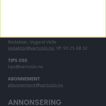
Oslo. Vi forteller historiene fra
hverdagslivet i Oslo, fra der du bor, jobber
og går på skole.
KONTAKT OSS
Redaktør, Vegard Velle
redaktor@vartoslo.no,
tlf: 93 25 68 32
TIPS OSS
tips@vartoslo.no
ABONNEMENT
abonnement@vartoslo.no
ANNONSERING