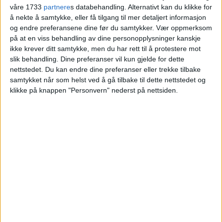
våre 1733
partnere
s databehandling. Alternativt kan du klikke for
Blokkleilighet på Holmlia solgt fra Elham
å nekte å samtykke, eller få tilgang til mer detaljert informasjon
og endre preferansene dine før du samtykker.
Vær oppmerksom
Olomani og Amir Bairami til Charlotte
på at en viss behandling av dine personopplysninger kanskje
Ottesen og Faisal Mohammed Osman.
ikke krever ditt samtykke, men du har rett til å protestere mot
slik behandling. Dine preferanser vil kun gjelde for dette
nettstedet. Du kan endre dine preferanser eller trekke tilbake
VårtOslo
samtykket når som helst ved å gå tilbake til dette nettstedet og
klikke på knappen "Personvern" nederst på nettsiden.
25.06.2026 - 09:05
PUBLISERT
En leilighet i Ravnåsveien 11A på
Holmlia har skiftet hender.