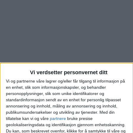
Vi verdsetter personvernet ditt
Vi og partnerne våre lagrer og/eller får tilgang til informasjon på
Leiligheten i
en enhet, slik som informasjonskapsler, og behandler
personopplysninger, slik som unike identifikatorer og
Ravnåsveien på
standardinformasjon sendt av en enhet for personlig tilpasset
annonsering og innhold, måling av annonsering og innhold,
Holmlia er nå solgt.
publikumsundersøkelser og utvikling av tjenester.
Med din
tillatelse kan vi og våre
partnere
bruke presise
Dette ble prisen
geolokaliseringsdata og identifikasjon gjennom enhetsskanning.
Du kan, som beskrevet ovenfor, klikke for å samtykke til våre og